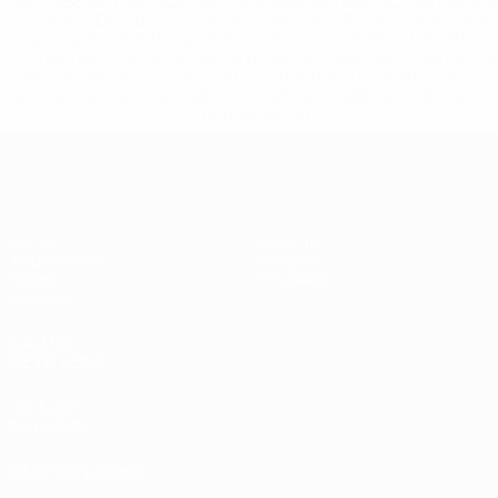
%D0%B8%D1%81%D0%BA%D0%BB%D1%8E%D1%87%D0%
%D1%80%D0%BE%D1%81%D1%81%D0%B8%D0%B8%D1%
%D0%BA%D0%BB%D1%83%D0%B1%D1%8B-%D0%B8-
%D1%81%D0%B1%D0%BE%D1%80%D0%BD%D1%8B%D0%
%D0%B8%D0%B7-%D0%B2%D1%81%D0%B5%D1%85-
%D1%82%D1%83%D1%80%D0%BD%D0%B8%D1%80%D0%
>Подробнее</a>
ЧЕ - юноши до 17
Матчи
Новости
Жеребьевки
История
Видео
О турнире
Команды
САЙТЫ
СЕТИ УЕФА
UEFA.com
Фонд УЕФА
СМЕНИТЬ ЯЗЫК