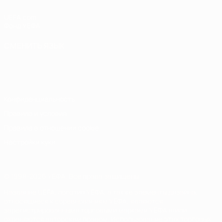
UEFA.com
Фонд УЕФА
СМЕНИТЬ ЯЗЫК
Русский
English
Français
Deutsch
Русский
Español
Italiano
Português
Конфиденциальность
Правила и условия
Правила в отношении cookie
Настройки куки
© 1998-2026 УЕФА. Все права защищены
Название UEFA, логотип УЕФА, а также элементы дизайна,
относящиеся к соревнованиям УЕФА, являются
зарегистрированными торговыми марками УЕФА и/или
охраняются авторским правом. Использование этих торговых