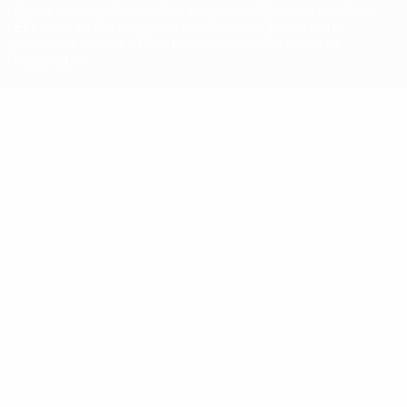
марок в коммерческих целях запрещено. Пользуясь сайтом
UEFA.com, вы тем самым соглашаетесь с Правилами и
условиями, а также с Политикой конфиденциальности
информации.