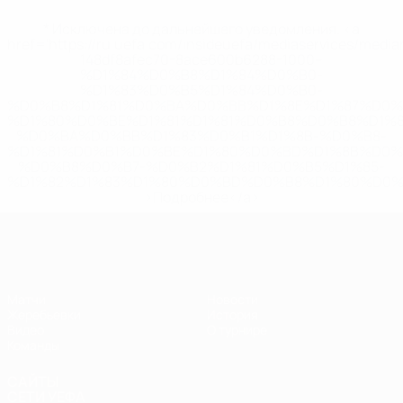
* Исключена до дальнейшего уведомления. <a
href='https://ru.uefa.com/insideuefa/mediaservices/medi
148df8afec70-8ace600b6288-1000--
%D1%84%D0%B8%D1%84%D0%B0-
%D1%83%D0%B5%D1%84%D0%B0-
%D0%B8%D1%81%D0%BA%D0%BB%D1%8E%D1%87%D0%
%D1%80%D0%BE%D1%81%D1%81%D0%B8%D0%B8%D1%
%D0%BA%D0%BB%D1%83%D0%B1%D1%8B-%D0%B8-
%D1%81%D0%B1%D0%BE%D1%80%D0%BD%D1%8B%D0%
%D0%B8%D0%B7-%D0%B2%D1%81%D0%B5%D1%85-
%D1%82%D1%83%D1%80%D0%BD%D0%B8%D1%80%D0%
>Подробнее</a>
ЧЕ - юноши до 17
Матчи
Новости
Жеребьевки
История
Видео
О турнире
Команды
САЙТЫ
СЕТИ УЕФА