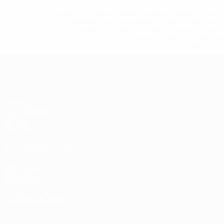
* Исключена до дальнейшего уведомления. <a href
%D1%84%D0%B8%D1%84%D0%B0-%D1%83
%D1%80%D0%BE%D1%81%D1%81%D0%
%D1%81%D0%B1%D0%BE%
%D1%82%D1%
ЧЕ - юноши до 17
Матчи
Жеребьевки
Видео
Команды
САЙТЫ СЕТИ УЕФА
UEFA.com
Фонд УЕФА
СМЕНИТЬ ЯЗЫК
Русский
English
Français
Deutsch
Русский
Español
Italiano