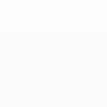
eases/news/0272-148df8afec70-8ace600b6288-1000--
B%D1%8E%D1%87%D0%B8%D0%BB%D0%B8-
%BB%D1%83%D0%B1%D1%8B-%D0%B8-
2%D1%81%D0%B5%D1%85-
дробнее</a>