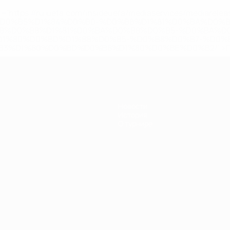
='https://ru.uefa.com/insideuefa/mediaservices/mediarel
%D0%B5%D1%84%D0%B0-%D0%B8%D1%81%D0%BA%D0%B
B8%D0%B8%D1%81%D0%BA%D0%B8%D0%B5-%D0%BA%D0
D1%80%D0%BD%D1%8B%D0%B5-%D0%B8%D0%B7-%D0%B
83%D1%80%D0%BD%D0%B8%D1%80%D0%BE%D0%B2/' >По
Новости
История
О турнире
Português