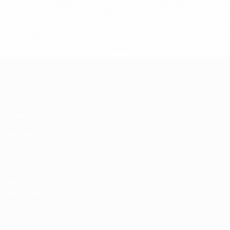
%D1%80%D0%BE%D1%81%D1%81%D0%B8%D0%B8%D1%
%D0%BA%D0%BB%D1%83%D0%B1%D1%8B-%D0%B8-
%D1%81%D0%B1%D0%BE%D1%80%D0%BD%D1%8B%D0%
%D0%B8%D0%B7-%D0%B2%D1%81%D0%B5%D1%85-
%D1%82%D1%83%D1%80%D0%BD%D0%B8%D1%80%D0%
>Подробнее</a>
ЧЕ - юноши до 17
Матчи
Новости
Жеребьевки
История
Видео
О турнире
Команды
САЙТЫ
СЕТИ УЕФА
UEFA.com
Фонд УЕФА
СМЕНИТЬ ЯЗЫК
Русский
English
Français
Deutsch
Русский
Español