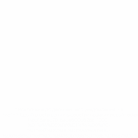
* Исключена до дальнейшего уведомления. <a
href='https://ru.uefa.com/insideuefa/mediaservices/medi
148df8afec70-8ace600b6288-1000--
%D1%84%D0%B8%D1%84%D0%B0-
%D1%83%D0%B5%D1%84%D0%B0-
%D0%B8%D1%81%D0%BA%D0%BB%D1%8E%D1%87%D0%