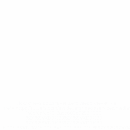
* Исключена до дальнейшего уведомления. <a
href='https://ru.uefa.com/insideuefa/mediaservices/medi
148df8afec70-8ace600b6288-1000--
%D1%84%D0%B8%D1%84%D0%B0-
%D1%83%D0%B5%D1%84%D0%B0-
%D0%B8%D1%81%D0%BA%D0%BB%D1%8E%D1%87%D0%