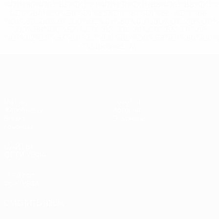
%D1%80%D0%BE%D1%81%D1%81%D0%B8%D0%B8%D1%
%D0%BA%D0%BB%D1%83%D0%B1%D1%8B-%D0%B8-
%D1%81%D0%B1%D0%BE%D1%80%D0%BD%D1%8B%D0%
%D0%B8%D0%B7-%D0%B2%D1%81%D0%B5%D1%85-
%D1%82%D1%83%D1%80%D0%BD%D0%B8%D1%80%D0%
>Подробнее</a>
ЧЕ - юноши до 17
Матчи
Новости
Жеребьевки
История
Видео
О турнире
Команды
САЙТЫ
СЕТИ УЕФА
UEFA.com
Фонд УЕФА
СМЕНИТЬ ЯЗЫК
Русский
English
Français
Deutsch
Русский
Español