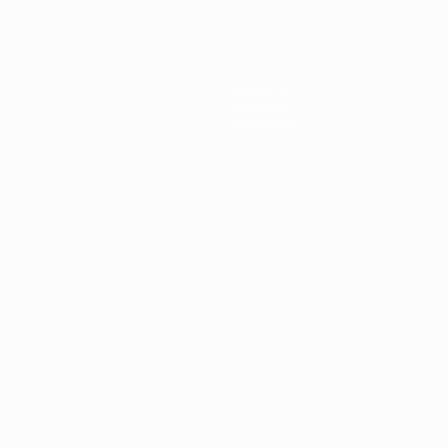
Новости
История
О турнире
Português