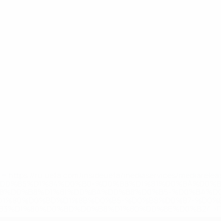
='https://ru.uefa.com/insideuefa/mediaservices/mediarel
%D0%B5%D1%84%D0%B0-%D0%B8%D1%81%D0%BA%D0%B
B8%D0%B8%D1%81%D0%BA%D0%B8%D0%B5-%D0%BA%D0
D1%80%D0%BD%D1%8B%D0%B5-%D0%B8%D0%B7-%D0%B
83%D1%80%D0%BD%D0%B8%D1%80%D0%BE%D0%B2/' >По