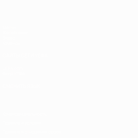
ЧЕ - юноши до 17
Матчи
Жеребьевки
Видео
Команды
САЙТЫ СЕТИ УЕФА
UEFA.com
Фонд УЕФА
СМЕНИТЬ ЯЗЫК
Русский
English
Français
Deutsch
Русский
Español
Italiano
Конфиденциальность
Правила и условия
Правила в отношении cookie