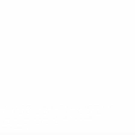
eases/news/0272-148df8afec70-8ace600b6288-1000--
B%D1%8E%D1%87%D0%B8%D0%BB%D0%B8-
%BB%D1%83%D0%B1%D1%8B-%D0%B8-
2%D1%81%D0%B5%D1%85-
дробнее</a>