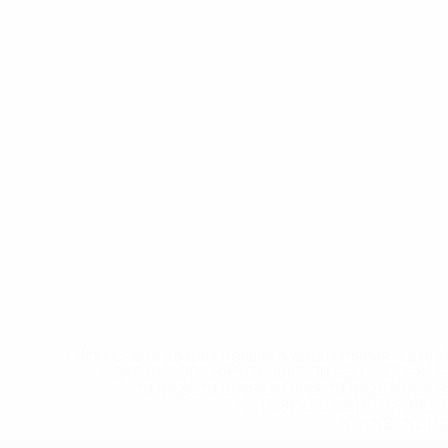
* Исключена до дальнейшего уведомления. <a href
%D1%84%D0%B8%D1%84%D0%B0-%D1%83
%D1%80%D0%BE%D1%81%D1%81%D0%
%D1%81%D0%B1%D0%BE%
%D1%82%D1%