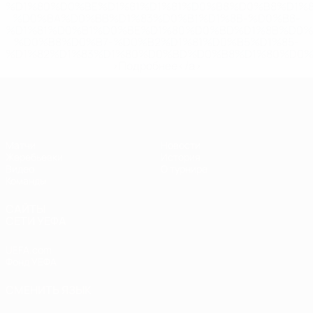
%D1%80%D0%BE%D1%81%D1%81%D0%B8%D0%B8%D1%
%D0%BA%D0%BB%D1%83%D0%B1%D1%8B-%D0%B8-
%D1%81%D0%B1%D0%BE%D1%80%D0%BD%D1%8B%D0%
%D0%B8%D0%B7-%D0%B2%D1%81%D0%B5%D1%85-
%D1%82%D1%83%D1%80%D0%BD%D0%B8%D1%80%D0%
>Подробнее</a>
ЧЕ - юноши до 17
Матчи
Новости
Жеребьевки
История
Видео
О турнире
Команды
САЙТЫ
СЕТИ УЕФА
UEFA.com
Фонд УЕФА
СМЕНИТЬ ЯЗЫК
Русский
English
Français
Deutsch
Русский
Español