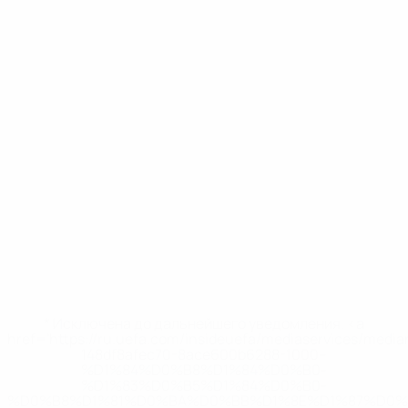
* Исключена до дальнейшего уведомления. <a
href='https://ru.uefa.com/insideuefa/mediaservices/medi
148df8afec70-8ace600b6288-1000--
%D1%84%D0%B8%D1%84%D0%B0-
%D1%83%D0%B5%D1%84%D0%B0-
%D0%B8%D1%81%D0%BA%D0%BB%D1%8E%D1%87%D0%