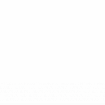
='https://ru.uefa.com/insideuefa/mediaservices/mediarel
%D0%B5%D1%84%D0%B0-%D0%B8%D1%81%D0%BA%D0%B
B8%D0%B8%D1%81%D0%BA%D0%B8%D0%B5-%D0%BA%D0
D1%80%D0%BD%D1%8B%D0%B5-%D0%B8%D0%B7-%D0%B
83%D1%80%D0%BD%D0%B8%D1%80%D0%BE%D0%B2/' >По