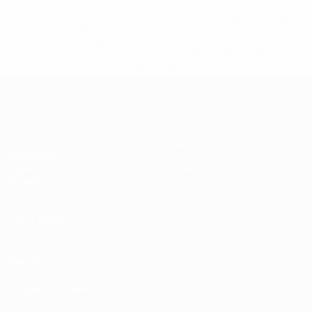
%D1%80%D0%BE%D1%81%D1%81%D0%B8%D0%B8%D1%
%D0%BA%D0%BB%D1%83%D0%B1%D1%8B-%D0%B8-
%D1%81%D0%B1%D0%BE%D1%80%D0%BD%D1%8B%D0%
%D0%B8%D0%B7-%D0%B2%D1%81%D0%B5%D1%85-
%D1%82%D1%83%D1%80%D0%BD%D0%B8%D1%80%D0%
>Подробнее</a>
ЧЕ - юноши до 17
Матчи
Новости
Жеребьевки
История
Видео
О турнире
Команды
САЙТЫ
СЕТИ УЕФА
UEFA.com
Фонд УЕФА
СМЕНИТЬ ЯЗЫК
Русский
English
Français
Deutsch
Русский
Español