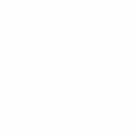
* Исключена до дальнейшего уведомления. <a
href='https://ru.uefa.com/insideuefa/mediaservices/medi
148df8afec70-8ace600b6288-1000--
%D1%84%D0%B8%D1%84%D0%B0-
%D1%83%D0%B5%D1%84%D0%B0-
%D0%B8%D1%81%D0%BA%D0%BB%D1%8E%D1%87%D0%