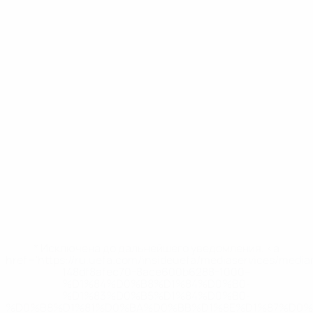
* Исключена до дальнейшего уведомления. <a
href='https://ru.uefa.com/insideuefa/mediaservices/medi
148df8afec70-8ace600b6288-1000--
%D1%84%D0%B8%D1%84%D0%B0-
%D1%83%D0%B5%D1%84%D0%B0-
%D0%B8%D1%81%D0%BA%D0%BB%D1%8E%D1%87%D0%