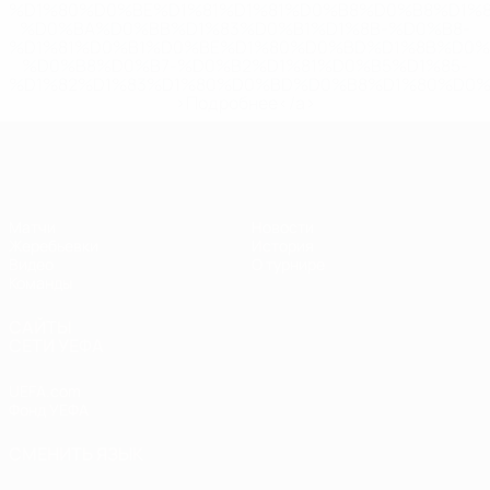
%D1%80%D0%BE%D1%81%D1%81%D0%B8%D0%B8%D1%
%D0%BA%D0%BB%D1%83%D0%B1%D1%8B-%D0%B8-
%D1%81%D0%B1%D0%BE%D1%80%D0%BD%D1%8B%D0%
%D0%B8%D0%B7-%D0%B2%D1%81%D0%B5%D1%85-
%D1%82%D1%83%D1%80%D0%BD%D0%B8%D1%80%D0%
>Подробнее</a>
ЧЕ - юноши до 17
Матчи
Новости
Жеребьевки
История
Видео
О турнире
Команды
САЙТЫ
СЕТИ УЕФА
UEFA.com
Фонд УЕФА
СМЕНИТЬ ЯЗЫК
Русский
English
Français
Deutsch
Русский
Español