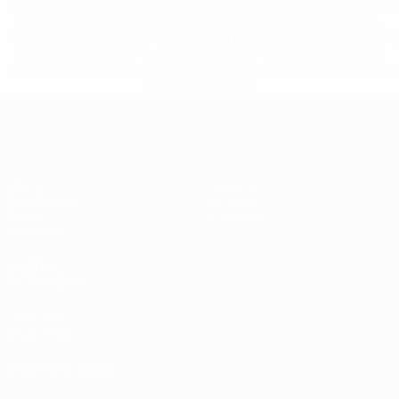
%D1%80%D0%BE%D1%81%D1%81%D0%B8%D0%B8%D1%
%D0%BA%D0%BB%D1%83%D0%B1%D1%8B-%D0%B8-
%D1%81%D0%B1%D0%BE%D1%80%D0%BD%D1%8B%D0%
%D0%B8%D0%B7-%D0%B2%D1%81%D0%B5%D1%85-
%D1%82%D1%83%D1%80%D0%BD%D0%B8%D1%80%D0%
>Подробнее</a>
ЧЕ - юноши до 17
Матчи
Новости
Жеребьевки
История
Видео
О турнире
Команды
САЙТЫ
СЕТИ УЕФА
UEFA.com
Фонд УЕФА
СМЕНИТЬ ЯЗЫК
Русский
English
Français
Deutsch
Русский
Español