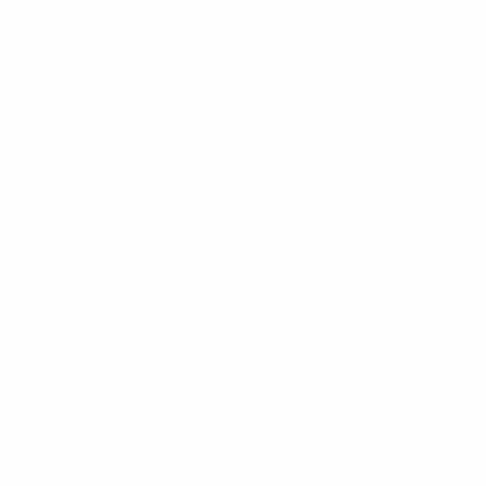
* Исключена до дальнейшего уведомления. <a
href='https://ru.uefa.com/insideuefa/mediaservices/medi
148df8afec70-8ace600b6288-1000--
%D1%84%D0%B8%D1%84%D0%B0-
%D1%83%D0%B5%D1%84%D0%B0-
%D0%B8%D1%81%D0%BA%D0%BB%D1%8E%D1%87%D0%