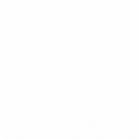
* Исключена до дальнейшего уведомления. <a
href='https://ru.uefa.com/insideuefa/mediaservices/medi
148df8afec70-8ace600b6288-1000--
%D1%84%D0%B8%D1%84%D0%B0-
%D1%83%D0%B5%D1%84%D0%B0-
%D0%B8%D1%81%D0%BA%D0%BB%D1%8E%D1%87%D0%