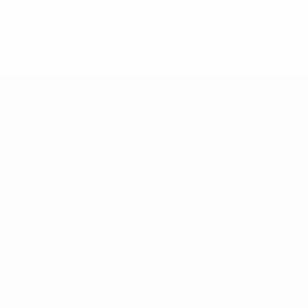
%D1%80%D0%BE%D1%81%D1%81%D0%B8%D0%B8%D1%
%D0%BA%D0%BB%D1%83%D0%B1%D1%8B-%D0%B8-
%D1%81%D0%B1%D0%BE%D1%80%D0%BD%D1%8B%D0%
%D0%B8%D0%B7-%D0%B2%D1%81%D0%B5%D1%85-
%D1%82%D1%83%D1%80%D0%BD%D0%B8%D1%80%D0%
>Подробнее</a>
ЧЕ - юноши до 17
Матчи
Новости
Жеребьевки
История
Видео
О турнире
Команды
САЙТЫ
СЕТИ УЕФА
UEFA.com
Фонд УЕФА
СМЕНИТЬ ЯЗЫК
Русский
English
Français
Deutsch
Русский
Español