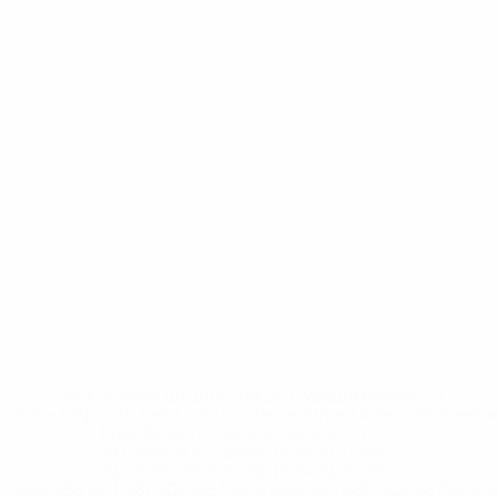
* Исключена до дальнейшего уведомления. <a
href='https://ru.uefa.com/insideuefa/mediaservices/medi
148df8afec70-8ace600b6288-1000--
%D1%84%D0%B8%D1%84%D0%B0-
%D1%83%D0%B5%D1%84%D0%B0-
%D0%B8%D1%81%D0%BA%D0%BB%D1%8E%D1%87%D0%