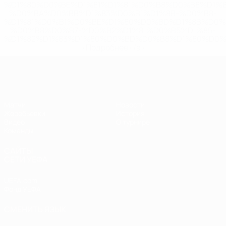
%D1%80%D0%BE%D1%81%D1%81%D0%B8%D0%B8%D1%
%D0%BA%D0%BB%D1%83%D0%B1%D1%8B-%D0%B8-
%D1%81%D0%B1%D0%BE%D1%80%D0%BD%D1%8B%D0%
%D0%B8%D0%B7-%D0%B2%D1%81%D0%B5%D1%85-
%D1%82%D1%83%D1%80%D0%BD%D0%B8%D1%80%D0%
>Подробнее</a>
ЧЕ - юноши до 17
Матчи
Новости
Жеребьевки
История
Видео
О турнире
Команды
САЙТЫ
СЕТИ УЕФА
UEFA.com
Фонд УЕФА
СМЕНИТЬ ЯЗЫК
Русский
English
Français
Deutsch
Русский
Español