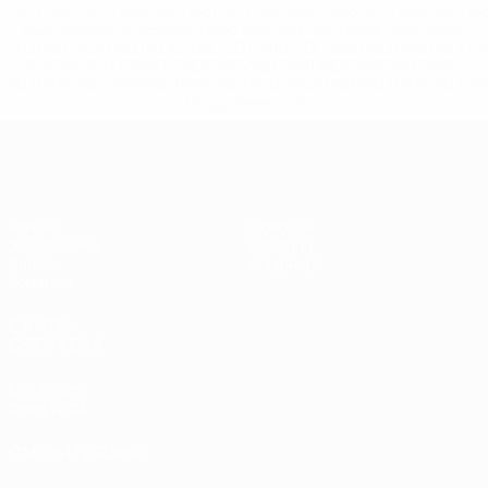
%D1%80%D0%BE%D1%81%D1%81%D0%B8%D0%B8%D1%
%D0%BA%D0%BB%D1%83%D0%B1%D1%8B-%D0%B8-
%D1%81%D0%B1%D0%BE%D1%80%D0%BD%D1%8B%D0%
%D0%B8%D0%B7-%D0%B2%D1%81%D0%B5%D1%85-
%D1%82%D1%83%D1%80%D0%BD%D0%B8%D1%80%D0%
>Подробнее</a>
ЧЕ - юноши до 17
Матчи
Новости
Жеребьевки
История
Видео
О турнире
Команды
САЙТЫ
СЕТИ УЕФА
UEFA.com
Фонд УЕФА
СМЕНИТЬ ЯЗЫК
Русский
English
Français
Deutsch
Русский
Español