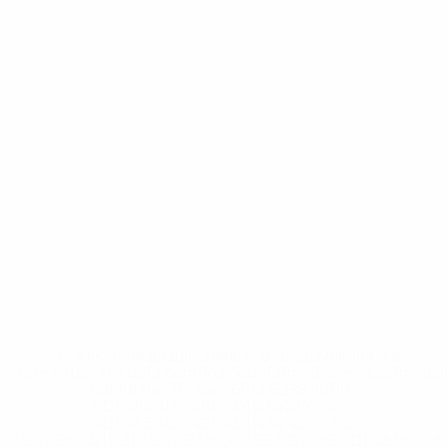
* Исключена до дальнейшего уведомления. <a
href='https://ru.uefa.com/insideuefa/mediaservices/medi
148df8afec70-8ace600b6288-1000--
%D1%84%D0%B8%D1%84%D0%B0-
%D1%83%D0%B5%D1%84%D0%B0-
%D0%B8%D1%81%D0%BA%D0%BB%D1%8E%D1%87%D0%