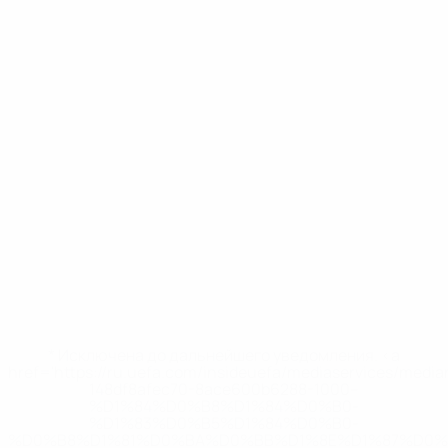
* Исключена до дальнейшего уведомления. <a
href='https://ru.uefa.com/insideuefa/mediaservices/medi
148df8afec70-8ace600b6288-1000--
%D1%84%D0%B8%D1%84%D0%B0-
%D1%83%D0%B5%D1%84%D0%B0-
%D0%B8%D1%81%D0%BA%D0%BB%D1%8E%D1%87%D0%