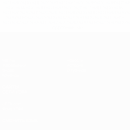
%D1%80%D0%BE%D1%81%D1%81%D0%B8%D0%B8%D1%
%D0%BA%D0%BB%D1%83%D0%B1%D1%8B-%D0%B8-
%D1%81%D0%B1%D0%BE%D1%80%D0%BD%D1%8B%D0%
%D0%B8%D0%B7-%D0%B2%D1%81%D0%B5%D1%85-
%D1%82%D1%83%D1%80%D0%BD%D0%B8%D1%80%D0%
>Подробнее</a>
ЧЕ - юноши до 17
Матчи
Новости
Жеребьевки
История
Видео
О турнире
Команды
САЙТЫ
СЕТИ УЕФА
UEFA.com
Фонд УЕФА
СМЕНИТЬ ЯЗЫК
Русский
English
Français
Deutsch
Русский
Español