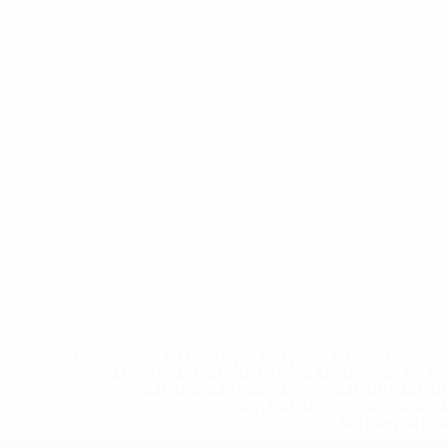
* Исключена до дальнейшего уведомления. <a href
%D1%84%D0%B8%D1%84%D0%B0-%D1%83
%D1%80%D0%BE%D1%81%D1%81%D0%
%D1%81%D0%B1%D0%BE%
%D1%82%D1%