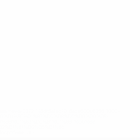
eases/news/0272-148df8afec70-8ace600b6288-1000--
B%D1%8E%D1%87%D0%B8%D0%BB%D0%B8-
%BB%D1%83%D0%B1%D1%8B-%D0%B8-
2%D1%81%D0%B5%D1%85-
дробнее</a>