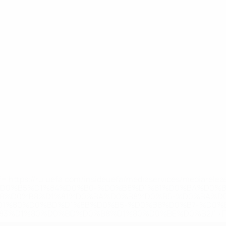
='https://ru.uefa.com/insideuefa/mediaservices/mediarel
%D0%B5%D1%84%D0%B0-%D0%B8%D1%81%D0%BA%D0%B
B8%D0%B8%D1%81%D0%BA%D0%B8%D0%B5-%D0%BA%D0
D1%80%D0%BD%D1%8B%D0%B5-%D0%B8%D0%B7-%D0%B
83%D1%80%D0%BD%D0%B8%D1%80%D0%BE%D0%B2/' >По