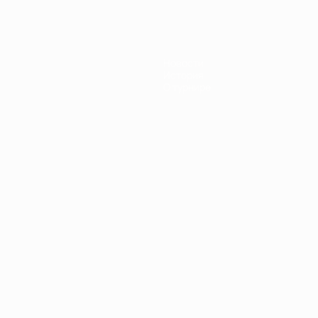
Новости
История
О турнире
Português