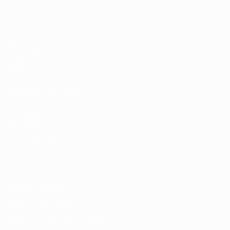
ЧЕ - юноши до 17
Матчи
Жеребьевки
Видео
Команды
САЙТЫ СЕТИ УЕФА
UEFA.com
Фонд УЕФА
СМЕНИТЬ ЯЗЫК
Русский
English
Français
Deutsch
Русский
Español
Italiano
Конфиденциальность
Правила и условия
Правила в отношении cookie