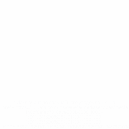
* Исключена до дальнейшего уведомления. <a
href='https://ru.uefa.com/insideuefa/mediaservices/medi
148df8afec70-8ace600b6288-1000--
%D1%84%D0%B8%D1%84%D0%B0-
%D1%83%D0%B5%D1%84%D0%B0-
%D0%B8%D1%81%D0%BA%D0%BB%D1%8E%D1%87%D0%