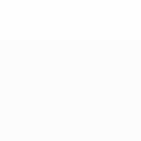
%D1%80%D0%BE%D1%81%D1%81%D0%B8%D0%B8%D1%
%D0%BA%D0%BB%D1%83%D0%B1%D1%8B-%D0%B8-
%D1%81%D0%B1%D0%BE%D1%80%D0%BD%D1%8B%D0%
%D0%B8%D0%B7-%D0%B2%D1%81%D0%B5%D1%85-
%D1%82%D1%83%D1%80%D0%BD%D0%B8%D1%80%D0%
>Подробнее</a>
ЧЕ - юноши до 17
Матчи
Новости
Жеребьевки
История
Видео
О турнире
Команды
САЙТЫ
СЕТИ УЕФА
UEFA.com
Фонд УЕФА
СМЕНИТЬ ЯЗЫК
Русский
English
Français
Deutsch
Русский
Español