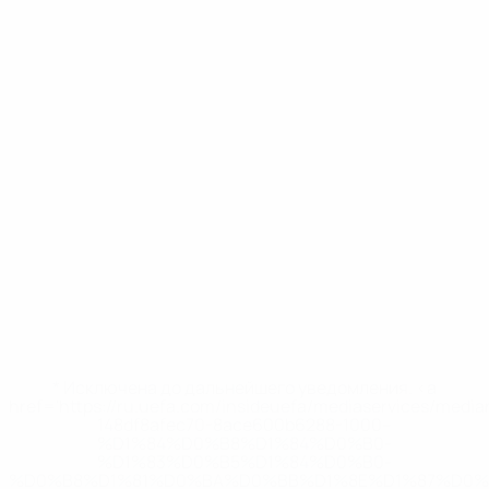
* Исключена до дальнейшего уведомления. <a
href='https://ru.uefa.com/insideuefa/mediaservices/medi
148df8afec70-8ace600b6288-1000--
%D1%84%D0%B8%D1%84%D0%B0-
%D1%83%D0%B5%D1%84%D0%B0-
%D0%B8%D1%81%D0%BA%D0%BB%D1%8E%D1%87%D0%