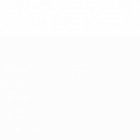
%D1%80%D0%BE%D1%81%D1%81%D0%B8%D0%B8%D1%
%D0%BA%D0%BB%D1%83%D0%B1%D1%8B-%D0%B8-
%D1%81%D0%B1%D0%BE%D1%80%D0%BD%D1%8B%D0%
%D0%B8%D0%B7-%D0%B2%D1%81%D0%B5%D1%85-
%D1%82%D1%83%D1%80%D0%BD%D0%B8%D1%80%D0%
>Подробнее</a>
ЧЕ - юноши до 17
Матчи
Новости
Жеребьевки
История
Видео
О турнире
Команды
САЙТЫ
СЕТИ УЕФА
UEFA.com
Фонд УЕФА
СМЕНИТЬ ЯЗЫК
Русский
English
Français
Deutsch
Русский
Español