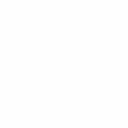
* Исключена до дальнейшего уведомления. <a
href='https://ru.uefa.com/insideuefa/mediaservices/medi
148df8afec70-8ace600b6288-1000--
%D1%84%D0%B8%D1%84%D0%B0-
%D1%83%D0%B5%D1%84%D0%B0-
%D0%B8%D1%81%D0%BA%D0%BB%D1%8E%D1%87%D0%