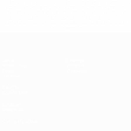
%D1%80%D0%BE%D1%81%D1%81%D0%B8%D0%B8%D1%
%D0%BA%D0%BB%D1%83%D0%B1%D1%8B-%D0%B8-
%D1%81%D0%B1%D0%BE%D1%80%D0%BD%D1%8B%D0%
%D0%B8%D0%B7-%D0%B2%D1%81%D0%B5%D1%85-
%D1%82%D1%83%D1%80%D0%BD%D0%B8%D1%80%D0%
>Подробнее</a>
ЧЕ - юноши до 17
Матчи
Новости
Жеребьевки
История
Видео
О турнире
Команды
САЙТЫ
СЕТИ УЕФА
UEFA.com
Фонд УЕФА
СМЕНИТЬ ЯЗЫК
Русский
English
Français
Deutsch
Русский
Español