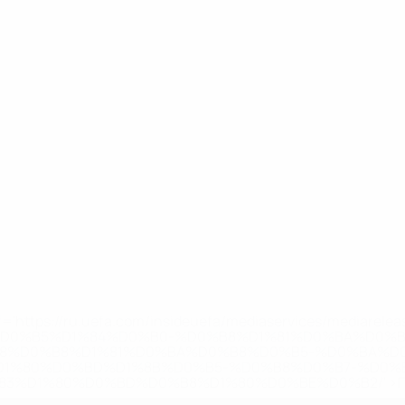
='https://ru.uefa.com/insideuefa/mediaservices/mediarel
%D0%B5%D1%84%D0%B0-%D0%B8%D1%81%D0%BA%D0%B
B8%D0%B8%D1%81%D0%BA%D0%B8%D0%B5-%D0%BA%D0
D1%80%D0%BD%D1%8B%D0%B5-%D0%B8%D0%B7-%D0%B
83%D1%80%D0%BD%D0%B8%D1%80%D0%BE%D0%B2/' >По