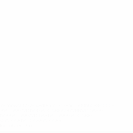
eases/news/0272-148df8afec70-8ace600b6288-1000--
B%D1%8E%D1%87%D0%B8%D0%BB%D0%B8-
%BB%D1%83%D0%B1%D1%8B-%D0%B8-
2%D1%81%D0%B5%D1%85-
дробнее</a>