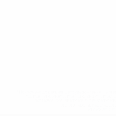
* Исключена до дальнейшего уведомления. <a href
%D1%84%D0%B8%D1%84%D0%B0-%D1%83
%D1%80%D0%BE%D1%81%D1%81%D0%
%D1%81%D0%B1%D0%BE%
%D1%82%D1%