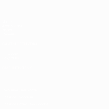
ЧЕ - юноши до 17
Матчи
Жеребьевки
Видео
Команды
САЙТЫ СЕТИ УЕФА
UEFA.com
Фонд УЕФА
СМЕНИТЬ ЯЗЫК
Русский
English
Français
Deutsch
Русский
Español
Italiano
Конфиденциальность
Правила и условия
Правила в отношении cookie