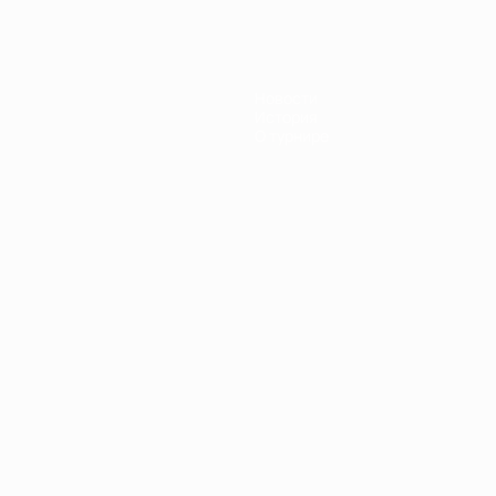
Новости
История
О турнире
Português