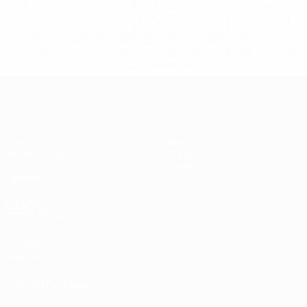
%D1%80%D0%BE%D1%81%D1%81%D0%B8%D0%B8%D1%
%D0%BA%D0%BB%D1%83%D0%B1%D1%8B-%D0%B8-
%D1%81%D0%B1%D0%BE%D1%80%D0%BD%D1%8B%D0%
%D0%B8%D0%B7-%D0%B2%D1%81%D0%B5%D1%85-
%D1%82%D1%83%D1%80%D0%BD%D0%B8%D1%80%D0%
>Подробнее</a>
ЧЕ - юноши до 17
Матчи
Новости
Жеребьевки
История
Видео
О турнире
Команды
САЙТЫ
СЕТИ УЕФА
UEFA.com
Фонд УЕФА
СМЕНИТЬ ЯЗЫК
Русский
English
Français
Deutsch
Русский
Español