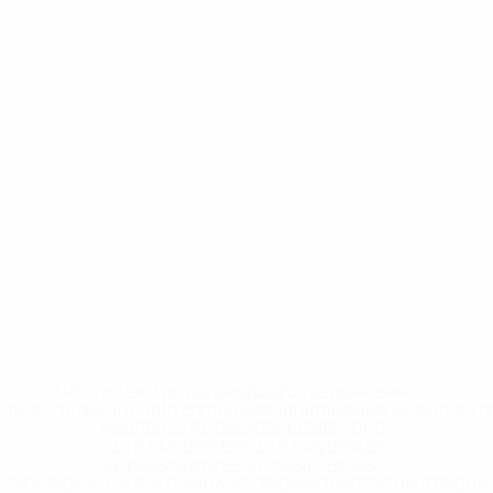
* Исключена до дальнейшего уведомления. <a
href='https://ru.uefa.com/insideuefa/mediaservices/medi
148df8afec70-8ace600b6288-1000--
%D1%84%D0%B8%D1%84%D0%B0-
%D1%83%D0%B5%D1%84%D0%B0-
%D0%B8%D1%81%D0%BA%D0%BB%D1%8E%D1%87%D0%