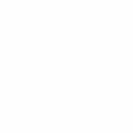
* Исключена до дальнейшего уведомления. <a
href='https://ru.uefa.com/insideuefa/mediaservices/medi
148df8afec70-8ace600b6288-1000--
%D1%84%D0%B8%D1%84%D0%B0-
%D1%83%D0%B5%D1%84%D0%B0-
%D0%B8%D1%81%D0%BA%D0%BB%D1%8E%D1%87%D0%