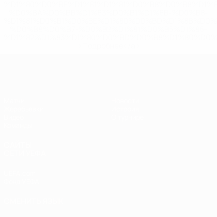
%D1%80%D0%BE%D1%81%D1%81%D0%B8%D0%B8%D1%
%D0%BA%D0%BB%D1%83%D0%B1%D1%8B-%D0%B8-
%D1%81%D0%B1%D0%BE%D1%80%D0%BD%D1%8B%D0%
%D0%B8%D0%B7-%D0%B2%D1%81%D0%B5%D1%85-
%D1%82%D1%83%D1%80%D0%BD%D0%B8%D1%80%D0%
>Подробнее</a>
ЧЕ - юноши до 17
Матчи
Новости
Жеребьевки
История
Видео
О турнире
Команды
САЙТЫ
СЕТИ УЕФА
UEFA.com
Фонд УЕФА
СМЕНИТЬ ЯЗЫК
Русский
English
Français
Deutsch
Русский
Español