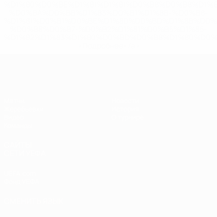
%D1%80%D0%BE%D1%81%D1%81%D0%B8%D0%B8%D1%
%D0%BA%D0%BB%D1%83%D0%B1%D1%8B-%D0%B8-
%D1%81%D0%B1%D0%BE%D1%80%D0%BD%D1%8B%D0%
%D0%B8%D0%B7-%D0%B2%D1%81%D0%B5%D1%85-
%D1%82%D1%83%D1%80%D0%BD%D0%B8%D1%80%D0%
>Подробнее</a>
ЧЕ - юноши до 17
Матчи
Новости
Жеребьевки
История
Видео
О турнире
Команды
САЙТЫ
СЕТИ УЕФА
UEFA.com
Фонд УЕФА
СМЕНИТЬ ЯЗЫК
Русский
English
Français
Deutsch
Русский
Español