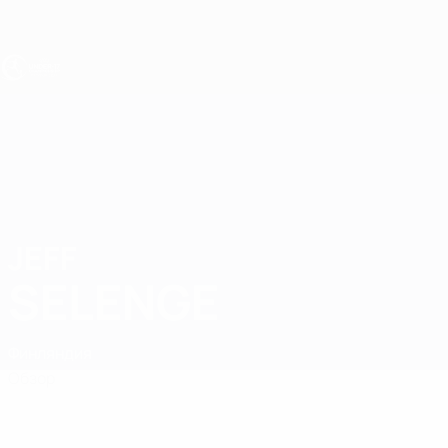
Skip
to
main
content
ЧЕ - юноши до 17
JEFF
Jeff Selenge Стат.
SELENGE
Финляндия
Обзор