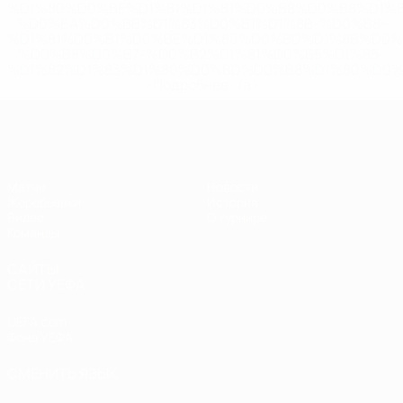
%D1%80%D0%BE%D1%81%D1%81%D0%B8%D0%B8%D1%
%D0%BA%D0%BB%D1%83%D0%B1%D1%8B-%D0%B8-
%D1%81%D0%B1%D0%BE%D1%80%D0%BD%D1%8B%D0%
%D0%B8%D0%B7-%D0%B2%D1%81%D0%B5%D1%85-
%D1%82%D1%83%D1%80%D0%BD%D0%B8%D1%80%D0%
>Подробнее</a>
ЧЕ - юноши до 17
Матчи
Новости
Жеребьевки
История
Видео
О турнире
Команды
САЙТЫ
СЕТИ УЕФА
UEFA.com
Фонд УЕФА
СМЕНИТЬ ЯЗЫК
Русский
English
Français
Deutsch
Русский
Español