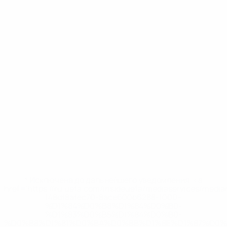
* Исключена до дальнейшего уведомления. <a
href='https://ru.uefa.com/insideuefa/mediaservices/medi
148df8afec70-8ace600b6288-1000--
%D1%84%D0%B8%D1%84%D0%B0-
%D1%83%D0%B5%D1%84%D0%B0-
%D0%B8%D1%81%D0%BA%D0%BB%D1%8E%D1%87%D0%