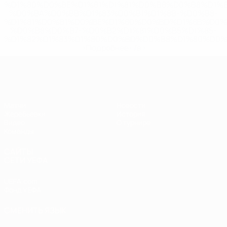
%D1%80%D0%BE%D1%81%D1%81%D0%B8%D0%B8%D1%
%D0%BA%D0%BB%D1%83%D0%B1%D1%8B-%D0%B8-
%D1%81%D0%B1%D0%BE%D1%80%D0%BD%D1%8B%D0%
%D0%B8%D0%B7-%D0%B2%D1%81%D0%B5%D1%85-
%D1%82%D1%83%D1%80%D0%BD%D0%B8%D1%80%D0%
>Подробнее</a>
ЧЕ - юноши до 17
Матчи
Новости
Жеребьевки
История
Видео
О турнире
Команды
САЙТЫ
СЕТИ УЕФА
UEFA.com
Фонд УЕФА
СМЕНИТЬ ЯЗЫК
Русский
English
Français
Deutsch
Русский
Español