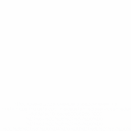
* Исключена до дальнейшего уведомления. <a
href='https://ru.uefa.com/insideuefa/mediaservices/medi
148df8afec70-8ace600b6288-1000--
%D1%84%D0%B8%D1%84%D0%B0-
%D1%83%D0%B5%D1%84%D0%B0-
%D0%B8%D1%81%D0%BA%D0%BB%D1%8E%D1%87%D0%