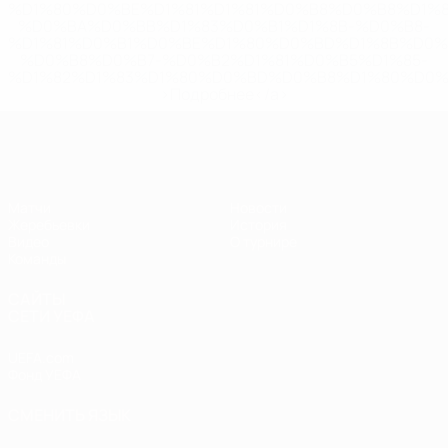
%D1%80%D0%BE%D1%81%D1%81%D0%B8%D0%B8%D1%
%D0%BA%D0%BB%D1%83%D0%B1%D1%8B-%D0%B8-
%D1%81%D0%B1%D0%BE%D1%80%D0%BD%D1%8B%D0%
%D0%B8%D0%B7-%D0%B2%D1%81%D0%B5%D1%85-
%D1%82%D1%83%D1%80%D0%BD%D0%B8%D1%80%D0%
>Подробнее</a>
ЧЕ - юноши до 17
Матчи
Новости
Жеребьевки
История
Видео
О турнире
Команды
САЙТЫ
СЕТИ УЕФА
UEFA.com
Фонд УЕФА
СМЕНИТЬ ЯЗЫК
Русский
English
Français
Deutsch
Русский
Español