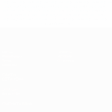
%D1%80%D0%BE%D1%81%D1%81%D0%B8%D0%B8%D1%
%D0%BA%D0%BB%D1%83%D0%B1%D1%8B-%D0%B8-
%D1%81%D0%B1%D0%BE%D1%80%D0%BD%D1%8B%D0%
%D0%B8%D0%B7-%D0%B2%D1%81%D0%B5%D1%85-
%D1%82%D1%83%D1%80%D0%BD%D0%B8%D1%80%D0%
>Подробнее</a>
ЧЕ - юноши до 17
Матчи
Новости
Жеребьевки
История
Видео
О турнире
Команды
САЙТЫ
СЕТИ УЕФА
UEFA.com
Фонд УЕФА
СМЕНИТЬ ЯЗЫК
Русский
English
Français
Deutsch
Русский
Español