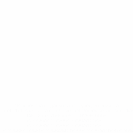
* Исключена до дальнейшего уведомления. <a
href='https://ru.uefa.com/insideuefa/mediaservices/medi
148df8afec70-8ace600b6288-1000--
%D1%84%D0%B8%D1%84%D0%B0-
%D1%83%D0%B5%D1%84%D0%B0-
%D0%B8%D1%81%D0%BA%D0%BB%D1%8E%D1%87%D0%