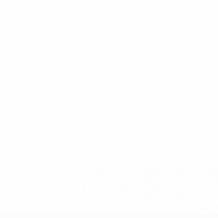
* Исключена до дальнейшего уведомления. <a href
%D1%84%D0%B8%D1%84%D0%B0-%D1%83
%D1%80%D0%BE%D1%81%D1%81%D0%
%D1%81%D0%B1%D0%BE%
%D1%82%D1%