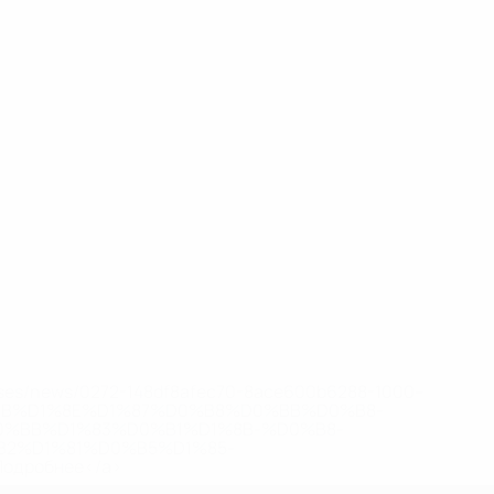
eases/news/0272-148df8afec70-8ace600b6288-1000--
B%D1%8E%D1%87%D0%B8%D0%BB%D0%B8-
%BB%D1%83%D0%B1%D1%8B-%D0%B8-
2%D1%81%D0%B5%D1%85-
дробнее</a>