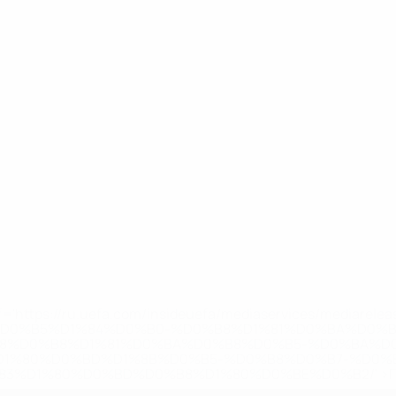
='https://ru.uefa.com/insideuefa/mediaservices/mediarel
%D0%B5%D1%84%D0%B0-%D0%B8%D1%81%D0%BA%D0%B
B8%D0%B8%D1%81%D0%BA%D0%B8%D0%B5-%D0%BA%D0
D1%80%D0%BD%D1%8B%D0%B5-%D0%B8%D0%B7-%D0%B
83%D1%80%D0%BD%D0%B8%D1%80%D0%BE%D0%B2/' >По