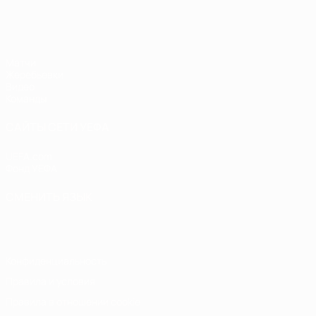
ЧЕ - юноши до 17
Матчи
Жеребьевки
Видео
Команды
САЙТЫ СЕТИ УЕФА
UEFA.com
Фонд УЕФА
СМЕНИТЬ ЯЗЫК
Русский
English
Français
Deutsch
Русский
Español
Italiano
Конфиденциальность
Правила и условия
Правила в отношении cookie