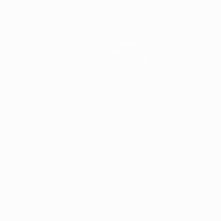
Новости
История
О турнире
Português