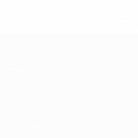
%D1%80%D0%BE%D1%81%D1%81%D0%B8%D0%B8%D1%
%D0%BA%D0%BB%D1%83%D0%B1%D1%8B-%D0%B8-
%D1%81%D0%B1%D0%BE%D1%80%D0%BD%D1%8B%D0%
%D0%B8%D0%B7-%D0%B2%D1%81%D0%B5%D1%85-
%D1%82%D1%83%D1%80%D0%BD%D0%B8%D1%80%D0%
>Подробнее</a>
ЧЕ - юноши до 17
Матчи
Новости
Жеребьевки
История
Видео
О турнире
Команды
САЙТЫ
СЕТИ УЕФА
UEFA.com
Фонд УЕФА
СМЕНИТЬ ЯЗЫК
Русский
English
Français
Deutsch
Русский
Español