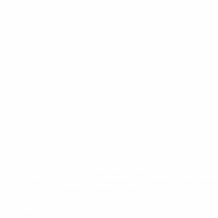
* Исключена до дальнейшего уведомления. <a
href='https://ru.uefa.com/insideuefa/mediaservices/medi
148df8afec70-8ace600b6288-1000--
%D1%84%D0%B8%D1%84%D0%B0-
%D1%83%D0%B5%D1%84%D0%B0-
%D0%B8%D1%81%D0%BA%D0%BB%D1%8E%D1%87%D0%