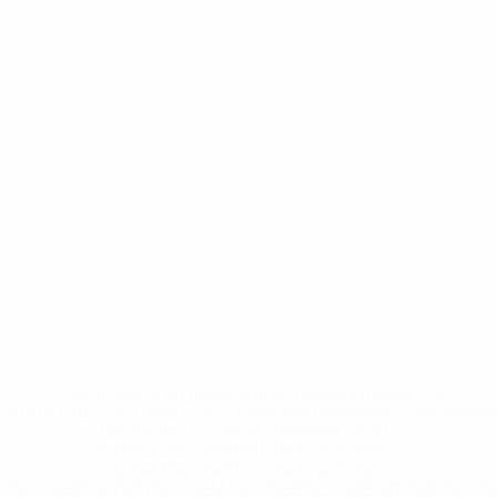
* Исключена до дальнейшего уведомления. <a
href='https://ru.uefa.com/insideuefa/mediaservices/medi
148df8afec70-8ace600b6288-1000--
%D1%84%D0%B8%D1%84%D0%B0-
%D1%83%D0%B5%D1%84%D0%B0-
%D0%B8%D1%81%D0%BA%D0%BB%D1%8E%D1%87%D0%