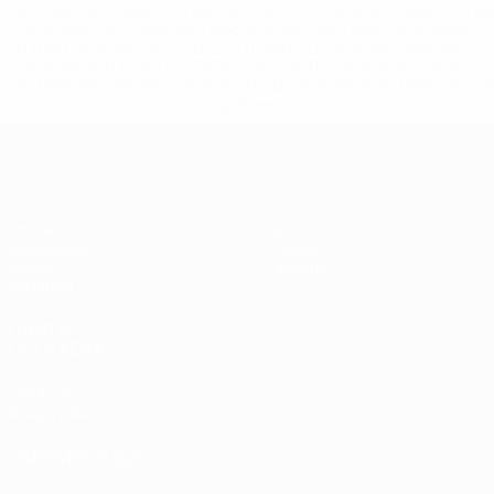
%D1%80%D0%BE%D1%81%D1%81%D0%B8%D0%B8%D1%
%D0%BA%D0%BB%D1%83%D0%B1%D1%8B-%D0%B8-
%D1%81%D0%B1%D0%BE%D1%80%D0%BD%D1%8B%D0%
%D0%B8%D0%B7-%D0%B2%D1%81%D0%B5%D1%85-
%D1%82%D1%83%D1%80%D0%BD%D0%B8%D1%80%D0%
>Подробнее</a>
ЧЕ - юноши до 17
Матчи
Новости
Жеребьевки
История
Видео
О турнире
Команды
САЙТЫ
СЕТИ УЕФА
UEFA.com
Фонд УЕФА
СМЕНИТЬ ЯЗЫК
Русский
English
Français
Deutsch
Русский
Español