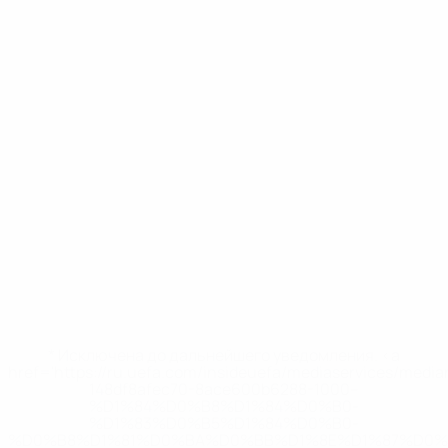
* Исключена до дальнейшего уведомления. <a
href='https://ru.uefa.com/insideuefa/mediaservices/medi
148df8afec70-8ace600b6288-1000--
%D1%84%D0%B8%D1%84%D0%B0-
%D1%83%D0%B5%D1%84%D0%B0-
%D0%B8%D1%81%D0%BA%D0%BB%D1%8E%D1%87%D0%