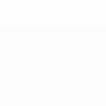
%D1%80%D0%BE%D1%81%D1%81%D0%B8%D0%B8%D1%
%D0%BA%D0%BB%D1%83%D0%B1%D1%8B-%D0%B8-
%D1%81%D0%B1%D0%BE%D1%80%D0%BD%D1%8B%D0%
%D0%B8%D0%B7-%D0%B2%D1%81%D0%B5%D1%85-
%D1%82%D1%83%D1%80%D0%BD%D0%B8%D1%80%D0%
>Подробнее</a>
ЧЕ - юноши до 17
Матчи
Новости
Жеребьевки
История
Видео
О турнире
Команды
САЙТЫ
СЕТИ УЕФА
UEFA.com
Фонд УЕФА
СМЕНИТЬ ЯЗЫК
Русский
English
Français
Deutsch
Русский
Español