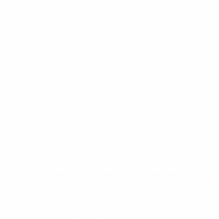
* Исключена до дальнейшего уведомления. <a
href='https://ru.uefa.com/insideuefa/mediaservices/medi
148df8afec70-8ace600b6288-1000--
%D1%84%D0%B8%D1%84%D0%B0-
%D1%83%D0%B5%D1%84%D0%B0-
%D0%B8%D1%81%D0%BA%D0%BB%D1%8E%D1%87%D0%