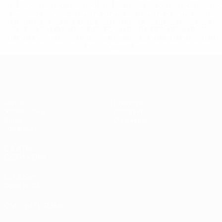
%D1%80%D0%BE%D1%81%D1%81%D0%B8%D0%B8%D1%
%D0%BA%D0%BB%D1%83%D0%B1%D1%8B-%D0%B8-
%D1%81%D0%B1%D0%BE%D1%80%D0%BD%D1%8B%D0%
%D0%B8%D0%B7-%D0%B2%D1%81%D0%B5%D1%85-
%D1%82%D1%83%D1%80%D0%BD%D0%B8%D1%80%D0%
>Подробнее</a>
ЧЕ - юноши до 17
Матчи
Новости
Жеребьевки
История
Видео
О турнире
Команды
САЙТЫ
СЕТИ УЕФА
UEFA.com
Фонд УЕФА
СМЕНИТЬ ЯЗЫК
Русский
English
Français
Deutsch
Русский
Español