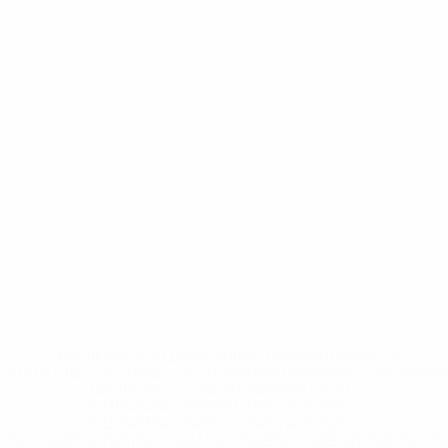
* Исключена до дальнейшего уведомления. <a
href='https://ru.uefa.com/insideuefa/mediaservices/medi
148df8afec70-8ace600b6288-1000--
%D1%84%D0%B8%D1%84%D0%B0-
%D1%83%D0%B5%D1%84%D0%B0-
%D0%B8%D1%81%D0%BA%D0%BB%D1%8E%D1%87%D0%