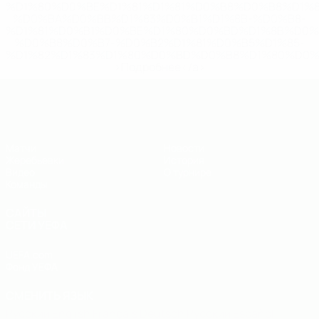
%D1%80%D0%BE%D1%81%D1%81%D0%B8%D0%B8%D1%
%D0%BA%D0%BB%D1%83%D0%B1%D1%8B-%D0%B8-
%D1%81%D0%B1%D0%BE%D1%80%D0%BD%D1%8B%D0%
%D0%B8%D0%B7-%D0%B2%D1%81%D0%B5%D1%85-
%D1%82%D1%83%D1%80%D0%BD%D0%B8%D1%80%D0%
>Подробнее</a>
ЧЕ - юноши до 19
Матчи
Новости
Жеребьевки
История
Видео
О турнире
Команды
САЙТЫ
СЕТИ УЕФА
UEFA.com
Фонд УЕФА
СМЕНИТЬ ЯЗЫК
Русский
English
Français
Deutsch
Русский
Español