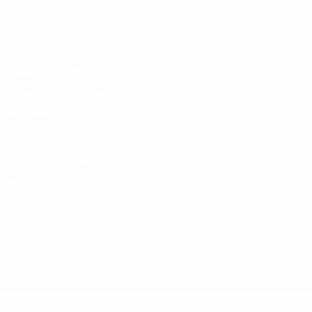
Italiano
Português
Конфиденциальность
Правила и условия
Правила в отношении cookie
Настройки куки
© 1998-2026 УЕФА. Все права защищены
Название UEFA, логотип УЕФА, а также элементы дизайна,
относящиеся к соревнованиям УЕФА, являются
зарегистрированными торговыми марками УЕФА и/или
охраняются авторским правом. Использование этих торговых
марок в коммерческих целях запрещено. Пользуясь сайтом
UEFA.com, вы тем самым соглашаетесь с Правилами и
условиями, а также с Политикой конфиденциальности
информации.