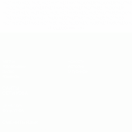
%D1%80%D0%BE%D1%81%D1%81%D0%B8%D0%B8%D1%
%D0%BA%D0%BB%D1%83%D0%B1%D1%8B-%D0%B8-
%D1%81%D0%B1%D0%BE%D1%80%D0%BD%D1%8B%D0%
%D0%B8%D0%B7-%D0%B2%D1%81%D0%B5%D1%85-
%D1%82%D1%83%D1%80%D0%BD%D0%B8%D1%80%D0%
>Подробнее</a>
ЧЕ - юноши до 19
Матчи
Новости
Жеребьевки
История
Видео
О турнире
Команды
САЙТЫ
СЕТИ УЕФА
UEFA.com
Фонд УЕФА
СМЕНИТЬ ЯЗЫК
Русский
English
Français
Deutsch
Русский
Español