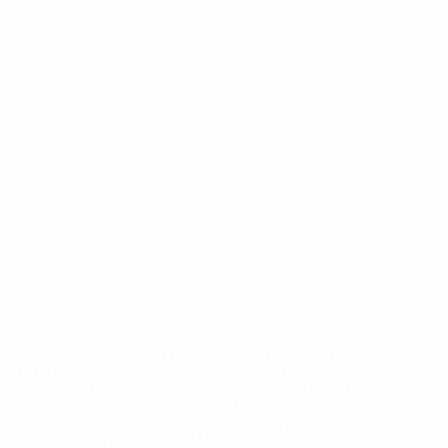
* Исключена до дальнейшего уведомления. <a
href='https://ru.uefa.com/insideuefa/mediaservices/medi
148df8afec70-8ace600b6288-1000--
%D1%84%D0%B8%D1%84%D0%B0-
%D1%83%D0%B5%D1%84%D0%B0-
%D0%B8%D1%81%D0%BA%D0%BB%D1%8E%D1%87%D0%