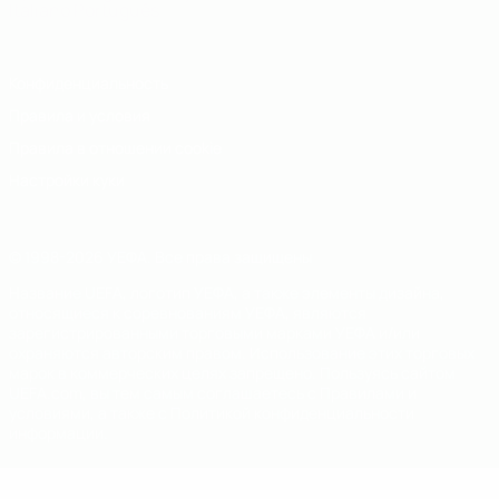
Italiano
Português
Конфиденциальность
Правила и условия
Правила в отношении cookie
Настройки куки
© 1998-2026 УЕФА. Все права защищены
Название UEFA, логотип УЕФА, а также элементы дизайна,
относящиеся к соревнованиям УЕФА, являются
зарегистрированными торговыми марками УЕФА и/или
охраняются авторским правом. Использование этих торговых
марок в коммерческих целях запрещено. Пользуясь сайтом
UEFA.com, вы тем самым соглашаетесь с Правилами и
условиями, а также с Политикой конфиденциальности
информации.