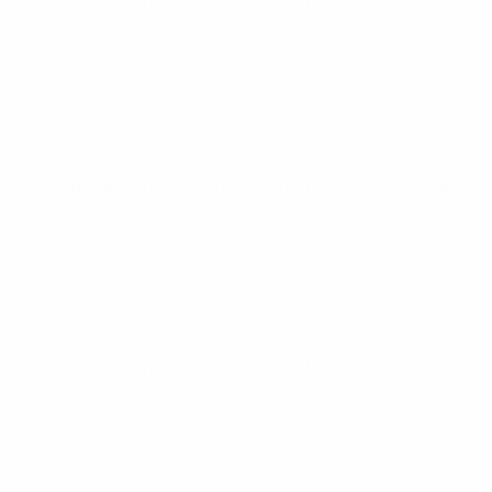
Чемпионат Европы среди юношей U19
пн 30 мар. 2026
·
Раунд 1
Чемпионат Европы среди юношей U19
пт 27 мар. 2026
·
Раунд 1
Чемпионат Европы среди юношей U19
вт 24 мар. 2026
·
Раунд 1