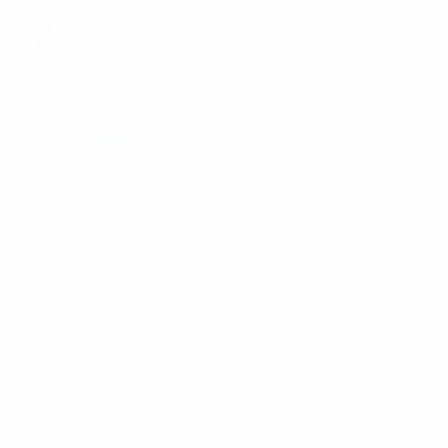
САЙТЫ
СЕТИ УЕФА
UEFA.com
Фонд УЕФА
СМЕНИТЬ ЯЗЫК
Русский
English
Français
Deutsch
Русский
Español
Italiano
Português
Конфиденциальность
Правила и условия
Правила в отношении cookie
Настройки куки
© 1998-2026 УЕФА. Все права защищены
Название UEFA, логотип УЕФА, а также элементы дизайна,