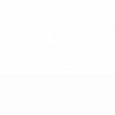
* Исключена до дальнейшего уведомления. <a
href='https://ru.uefa.com/insideuefa/mediaservices/medi
148df8afec70-8ace600b6288-1000--
%D1%84%D0%B8%D1%84%D0%B0-
%D1%83%D0%B5%D1%84%D0%B0-
%D0%B8%D1%81%D0%BA%D0%BB%D1%8E%D1%87%D0%
%D1%80%D0%BE%D1%81%D1%81%D0%B8%D0%B8%D1%
%D0%BA%D0%BB%D1%83%D0%B1%D1%8B-%D0%B8-
%D1%81%D0%B1%D0%BE%D1%80%D0%BD%D1%8B%D0%
%D0%B8%D0%B7-%D0%B2%D1%81%D0%B5%D1%85-
%D1%82%D1%83%D1%80%D0%BD%D0%B8%D1%80%D0%
>Подробнее</a>
ЧЕ - юноши до 19
Матчи
Новости
Жеребьевки
История
Видео
О турнире
Команды