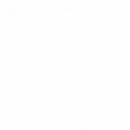
Финал ЕВРО-2015: Швеция - Португалия 0:0 (пен. 4:3)
Швеция - Португалия 0:0 (доп. вр., пен. 4:3)
"Эден", Прага
Нынешняя молодежная сборная Португалии богата
на таланты, в числе которых Рафаэл Геррейру и
Бернарду Силва. Она единственная среди всех
команд набрала максимум очков в квалификации и
отправилась в Чехию в ранге фаворита, тем более
что сборная Испании, победитель двух предыдущих
чемпионатов, осталась дома. В стыковых матчах 35-
матчевая беспроигрышная серия пиренейцев была
прервана сербами.
Команда Руя Жоржа повторила лучший результат
португальцев в этом турнире, датированный 1994
годом, когда сборная с Руем Коштой и Луишем Фигу в