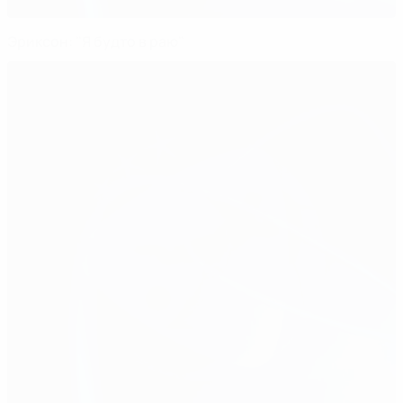
Эриксон: "Я будто в раю"