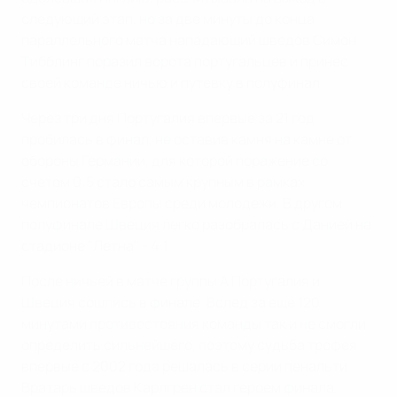
следующий этап, но за две минуты до конца
параллельного матча нападающий шведов Симон
Тибблинг поразил ворота португальцев и принес
своей команде ничью и путевку в полуфинал.
Через три дня Португалия впервые за 21 год
пробилась в финал, не оставив камня на камне от
обороны Германии, для которой поражение со
счетом 0:5 стало самым крупным в рамках
чемпионатов Европы среди молодежи. В другом
полуфинале Швеция легко разобралась с Данией на
стадионе "Летна" - 4:1.
После ничьей в матче группы А Португалия и
Швеция сошлись в финале. Вслед за еще 120
минутами противостояния команды так и не смогли
определить сильнейшего, поэтому судьба трофея
впервые с 2002 года решалась в серии пенальти.
Вратарь шведов Карлгрен стал героем финала,