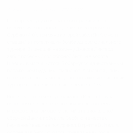
Лучшие голы молодежного ЕВРО-2015
Ко второму туру хозяева чехи оправились от
поражения в поединке с Данией и разгромили
Сербию (4:0), три мяча которой забил Ян Климент,
ставший в итоге лучшим бомбардиром финального
турнира. Вышедший на замену Джессе Лингард
забил победный гол сборной Англии в ворота
Швеции в матче, который обернулся единственным
поражением будущих чемпионов. А сборная Дании
потерпела свое самое крупное поражение в истории
турнира в поединке против Германии - 0:3.
Впрочем, в третьем туре команда Йесса Торупа, в
основном составе которой появилось восемь
игроков с опытом выступлений в национальной
сборной Дании, победила Сербию и вместе с
Германией вышла в полуфинал. В группе В Италия,
одолевшая Англию, рассчитывала на выход в