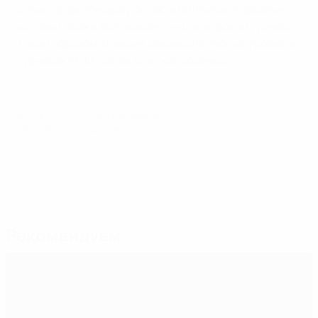
отбив удары Рикарду Эсгаю и Вилльяма Карвалью,
который позже был назван лучшим игроком турнира.
Таким образом, Швеция завоевала первый трофей в
турнирах УЕФА среди мужских сборных.
© 1998-2026 UEFA. All rights reserved.
Обновлено: пятница, 1 мая 2020 г.
Рекомендуем