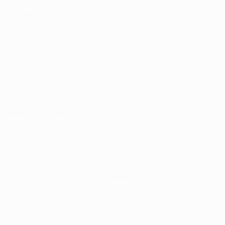
Команды
ДРУГИЕ
САЙТЫ
UEFA.com
Фонд УЕФА
Магазин
Конфиденциальность
Правила и условия
Правила в отношении cookie
Настройки куки
© 1998-2026 УЕФА. Все права защищены
Название UEFA, логотип УЕФА, а также элементы дизайна,
относящиеся к соревнованиям УЕФА, являются
зарегистрированными торговыми марками УЕФА и/или
охраняются авторским правом. Использование этих торговых