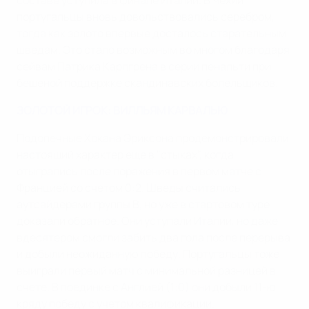
составе уступила в финале Италии. В Чехии
португальцы вновь довольствовались серебром,
тогда как золото впервые досталось старательным
шведам. Это стало возможным во многом благодаря
сейвам Патрика Карлгрена в серии пенальти при
бешеной поддержке скандинавских болельщиков.
ЗОЛОТОЙ ИГРОК: ВИЛЛЬЯМ КАРВАЛЬЮ
Подопечные Хокана Эриксона продемонстрировали
настоящий характер еще в "стыках", когда
отыгрались после поражения в первом матче с
Францией со счетом 0:2. Шведы считались
аутсайдерами группы В, но уже в стартовом туре
доказали обратное. Они уступали Италии, но даже
вдесятером смогли забить два гола после перерыва
и добыли неожиданную победу. Португальцы тоже
выиграли первый матч с минимальной разницей в
счете. В поединке с Англией (1:0) они добыли 11-ю
кряду победу с учетом квалификации.