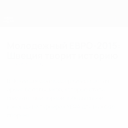
Skip
to
main
content
ЧЕ среди молодежи
Молодежный ЕВРО-2015:
Швеция творит историю
четверг, 9 июля 2015 г.
В Чехии шведов поддерживала целая
армия болельщиков, которые стали
свидетелями первой победы своей
команды на турнирах УЕФА для мужских
сборных.