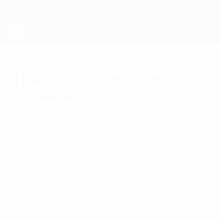
Skip
to
main
content
ЧЕ среди молодежи
Тьяго о команде без
изъянов
суббота, 15 июня 2013 г.
| Санти Ретортильо
После полуфинальной победы над
норвежцами со счетом 3:0 испанский
полузащитник Тьяго Алькантара назвал
свою дружину командой без слабых
мест.