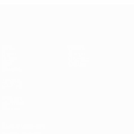
ЧЕ среди молодежи
Матчи
Новости
Группы
История
Видео
О турнире
Стат.
Магазин
Команды
ДРУГИЕ
САЙТЫ
UEFA.com
Фонд УЕФА
Магазин
Конфиденциальность