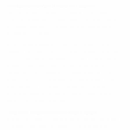
Нападающий сборной Испании Родриго:
Результат нас устроил. Мы забили в концовках и
хорошо справились с давлением во втором тайме,
но самое главное, что команда выполнила задачу и
пробилась в финал.
Всегда важно забивать мячи. Это залог успеха.
Первый гол снял с нас груз ответственности. Кроме
того, он заставил соперника идти во втором тайме
вперед, благодаря чему мы получили больше
свободного пространства. У норвежцев не было
иного выхода. Это полуфинал, и они должны были
идти вперед и постараться выиграть матч. Во
второй половине соперник здорово сражался, и мы
рады, что смогли взять верх.
Защитник сборной Испании Марк Бартра:
В эпизоде с первым голом я пошел на верховой мяч с
огромным рвением. Казалось, что на перехват