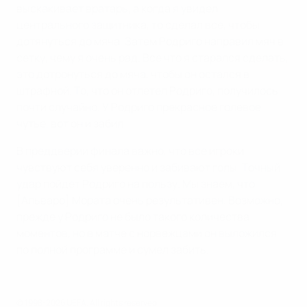
выскакивает вратарь, а когда я увидел
центрального защитника, то сделал все, чтобы
дотянуться до мяча. Затем Родриго направил мяч в
сетку, чему я очень рад. Все что я старался сделать,
это дотронуться до мяча, чтобы он остался в
штрафной. То, что он отлетел Родриго, получилось
почти случайно. У Родриго прекрасное голевое
чутье, вот он и забил.
В преддверии финала важно, что все игроки
чувствуют себя уверенно и забивают голы. Точный
удар пойдет Родриго на пользу. Мы знаем, что
[Альваро] Мората очень результативен. Возможно,
прежде у Родриго не было такого количества
моментов, но в матче с норвежцами он выложился
по полной программе и сумел забить.
© 1998-2026 UEFA. All rights reserved.