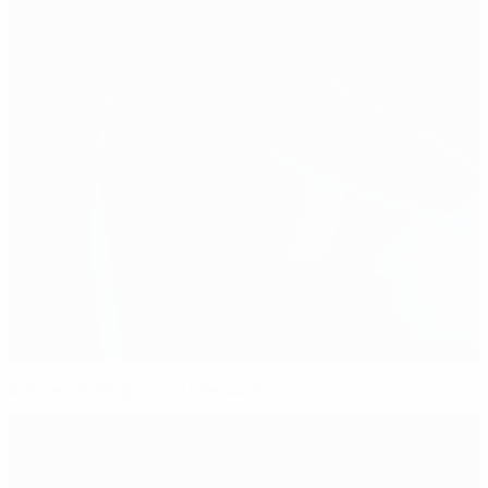
Борини поборол голландцев