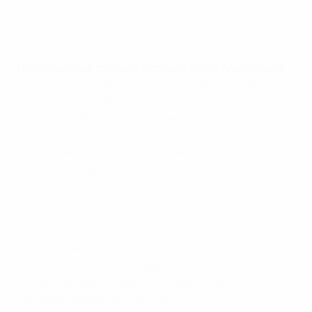
первого гола, который был забит незадолго до
перерыва и помог испанцам успокоиться и
раскрепоститься.
Полузащитник сборной Испании Тьяго Алькантара:
Все наши мысли были сфокусированы на этой игре и
путевке во второй кряду финал. Думаю, мы его
заслужили. Я с первого дня твердил, что эта
команда не имеет изъянов. Мы здорово действуем
на каждом участке поля и должны продолжать в том
же ключе, если хотим стать чемпионами.
Это другой турнир, но мы все так же голодны. Для
нас этот чемпионат как будто первый, хотя для
большинства ребят он первый на самом деле. Так
что мы собираемся выйти на поле с теми же
настроем и решительностью.