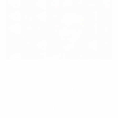
Тьяго Алькантара считает сборную Испании командой без
слабых мест
©UEFA.com
После убедительной победы над норвежцами в
полуфинале чемпионата Европы среди молодежи
полузащитник сборной Испании Тьяго Алькантара
назвал свою дружину командой без слабых мест и
отметил, что желание футболистов выиграть турнир
так же велико, как и два года назад. Нападающий
Родриго, в свою очередь, подчеркнул важность