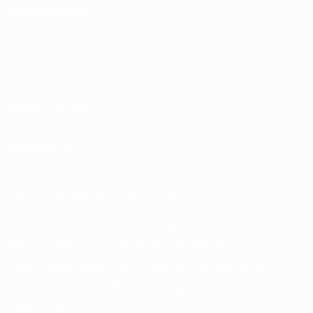
СМЕНИТЬ ЯЗЫК
Русский
English
Français
Deutsch
Русский
Español
Italiano
Português
Конфиденциальность
Правила и условия
Правила в отношении cookie
Настройки куки
© 1998-2026 УЕФА. Все права защищены
Название UEFA, логотип УЕФА, а также элементы дизайна,
относящиеся к соревнованиям УЕФА, являются
зарегистрированными торговыми марками УЕФА и/или
охраняются авторским правом. Использование этих торговых
марок в коммерческих целях запрещено. Пользуясь сайтом
UEFA.com, вы тем самым соглашаетесь с Правилами и
условиями, а также с Политикой конфиденциальности
информации.