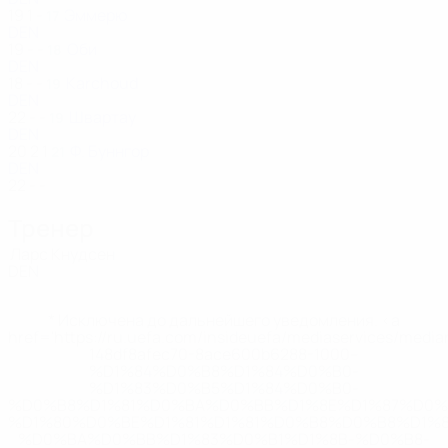
19
1
-
Эммерю
17
DEN
19
-
-
Оби
18
DEN
18
-
-
Karchoud
19
DEN
22
-
-
Швартау
19
DEN
20
2
1
Ф. Буннгор
21
DEN
22
-
-
Тренер
Ларс Кнудсен
DEN
* Исключена до дальнейшего уведомления. <a
href='https://ru.uefa.com/insideuefa/mediaservices/medi
148df8afec70-8ace600b6288-1000--
%D1%84%D0%B8%D1%84%D0%B0-
%D1%83%D0%B5%D1%84%D0%B0-
%D0%B8%D1%81%D0%BA%D0%BB%D1%8E%D1%87%D0%
%D1%80%D0%BE%D1%81%D1%81%D0%B8%D0%B8%D1%
%D0%BA%D0%BB%D1%83%D0%B1%D1%8B-%D0%B8-