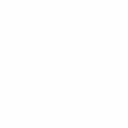
DEN
20
5
1
Davidsen
14
DEN
21
2
-
Люнг
17
DEN
21
-
-
Ejdum
18
DEN
21
2
-
Йенсен
18
DEN
22
-
-
Андреасен
20
DEN
21
2
-
Нападающие
Возраст
СМ
ЗГ
Дагим
8
DEN
20
4
2
Хардер
9
DEN
21
4
2
Амбек
9
DEN
18
1
-
Бишофф
10
DEN
20
5
2
Приске
11
DEN
22
5
2
Горгожа
13
DEN