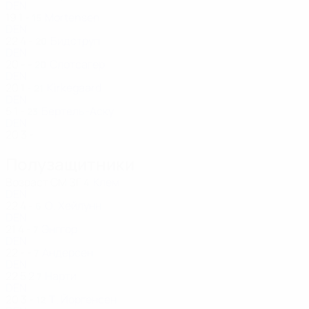
DEN
19
1
-
Mortensen
15
DEN
22
4
-
Бидструп
20
DEN
20
-
-
Слотсагер
20
DEN
20
1
-
Kirkegaard
21
DEN
5
1
-
Бертель-Аску
23
DEN
20
3
-
Полузащитники
Возраст
СМ
ЗГ
Клем
4
DEN
22
4
-
О. Хейлунн
6
DEN
21
4
-
Энггор
7
DEN
22
-
-
Андерсен
7
DEN
22
5
2
Нарти
7
DEN
20
3
-
Т. Йоргенсен
12