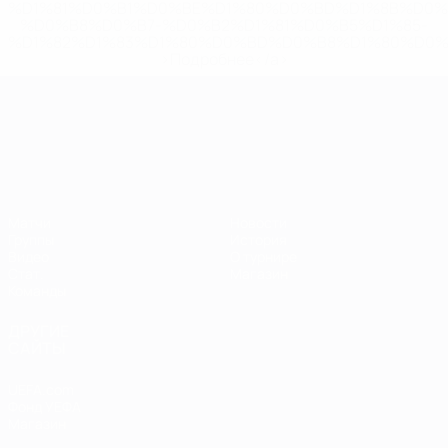
%D1%81%D0%B1%D0%BE%D1%80%D0%BD%D1%8B%D0%
%D0%B8%D0%B7-%D0%B2%D1%81%D0%B5%D1%85-
%D1%82%D1%83%D1%80%D0%BD%D0%B8%D1%80%D0%
>Подробнее</a>
ЧЕ среди молодежи
Матчи
Новости
Группы
История
Видео
О турнире
Стат.
Магазин
Команды
ДРУГИЕ
САЙТЫ
UEFA.com
Фонд УЕФА
Магазин