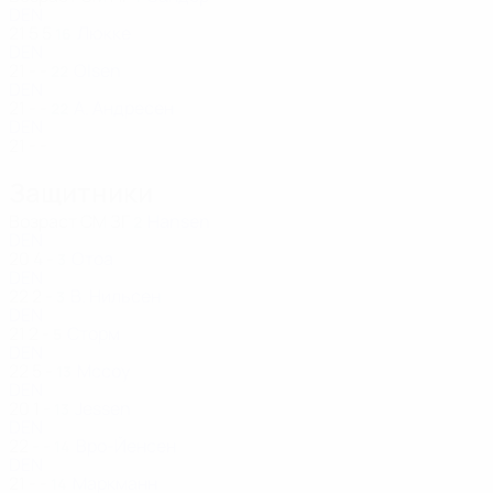
DEN
21
5
5
Люкке
16
DEN
21
-
-
Olsen
22
DEN
21
-
-
А. Андресен
22
DEN
21
-
-
Защитники
Возраст
СМ
ЗГ
Hansen
2
DEN
20
4
-
Отоа
3
DEN
22
2
-
В. Нильсен
3
DEN
21
2
-
Сторм
5
DEN
22
5
-
Mccoy
13
DEN
20
1
-
Jessen
13
DEN
22
-
-
Вро-Йенсен
14
DEN
21
-
-
Маркманн
14