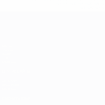
%D1%81%D0%B1%D0%BE%
%D1%82%D1%
ЧЕ среди молодежи
Матчи
Группы
Видео
Стат.
Команды
ДРУГИЕ САЙТЫ
UEFA.com
Фонд УЕФА
Магазин
СМЕНИТЬ ЯЗЫК
Русский
English
Français
Deutsch
Русский
Español
Italiano