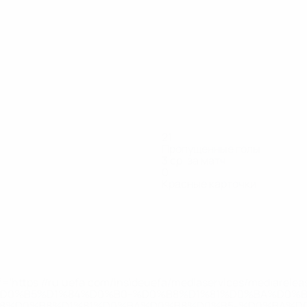
21
Пропущенные голы
3 ср. за матч
0
Красные карточки
тс
Д.
Журавлев
К. Кяйт
Калимуллин
Колобов
Кукк
Ле
дающий
Полузащитник
Защитник
Полузащитник
Защитник
Защитник
Вр
Парейко
Вратарь
='https://ru.uefa.com/insideuefa/mediaservices/mediarel
%D0%B5%D1%84%D0%B0-%D0%B8%D1%81%D0%BA%D0%B
B8%D0%B8%D1%81%D0%BA%D0%B8%D0%B5-%D0%BA%D0