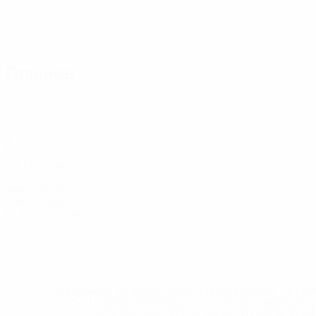
Главное
8
Голы
1,15 ср. за матч
13
Желтые карточки
1,86 ср. за матч
Вся статистика
Состав
Агапчев
Боронильщиков
Варьюнд
Вахер
Веэринг
Д. Лу
Защитник
Полузащитник
Нападающий
Защитник
Защитник
Напа
* Исключена до дальнейшего уведомления. <a href
%D1%84%D0%B8%D1%84%D0%B0-%D1%83
%D1%80%D0%BE%D1%81%D1%81%D0%