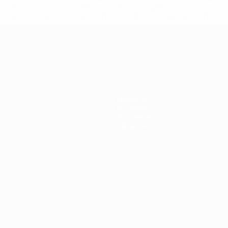
D1%80%D0%BD%D1%8B%D0%B5-%D0%B8%D0%B7-%D0%B
83%D1%80%D0%BD%D0%B8%D1%80%D0%BE%D0%B2/' >По
Новости
История
О турнире
Магазин
Português