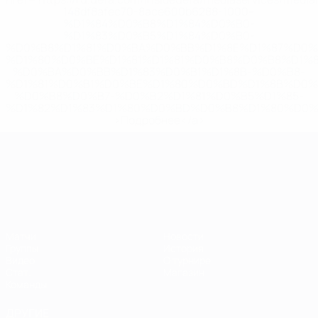
148df8afec70-8ace600b6288-1000--
%D1%84%D0%B8%D1%84%D0%B0-
%D1%83%D0%B5%D1%84%D0%B0-
%D0%B8%D1%81%D0%BA%D0%BB%D1%8E%D1%87%D0%
%D1%80%D0%BE%D1%81%D1%81%D0%B8%D0%B8%D1%
%D0%BA%D0%BB%D1%83%D0%B1%D1%8B-%D0%B8-
%D1%81%D0%B1%D0%BE%D1%80%D0%BD%D1%8B%D0%
%D0%B8%D0%B7-%D0%B2%D1%81%D0%B5%D1%85-
%D1%82%D1%83%D1%80%D0%BD%D0%B8%D1%80%D0%
>Подробнее</a>
ЧЕ среди молодежи
Матчи
Новости
Группы
История
Видео
О турнире
Стат.
Магазин
Команды
ДРУГИЕ