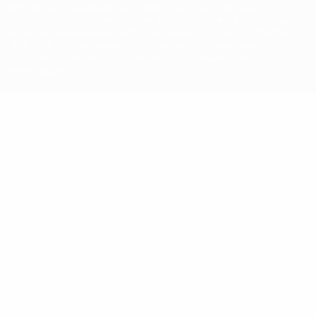
зарегистрированными торговыми марками УЕФА и/или
охраняются авторским правом. Использование этих торговых
марок в коммерческих целях запрещено. Пользуясь сайтом
UEFA.com, вы тем самым соглашаетесь с Правилами и
условиями, а также с Политикой конфиденциальности
информации.