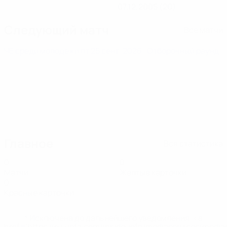
07.12.2005 (20)
Следующий матч
Все матчи
ЧЕ среди молодежи
пт 25 сент. 2026
· Отборочный раунд
Главное
Вся статистика
0
0
Матчи
Желтые карточки
0
Красные карточки
* Исключена до дальнейшего уведомления. <a
href='https://ru.uefa.com/insideuefa/mediaservices/medi