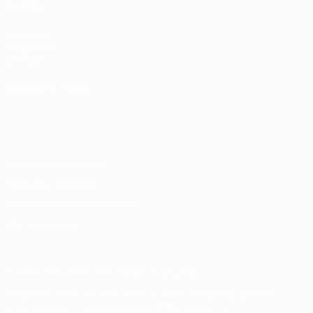
САЙТЫ
UEFA.com
Фонд УЕФА
Магазин
СМЕНИТЬ ЯЗЫК
Русский
English
Français
Deutsch
Русский
Español
Italiano
Português
Конфиденциальность
Правила и условия
Правила в отношении cookie
Настройки куки
© 1998-2026 УЕФА. Все права защищены
Название UEFA, логотип УЕФА, а также элементы дизайна,
относящиеся к соревнованиям УЕФА, являются