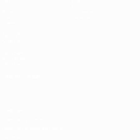
Матчи
Новости
Группы
История
Видео
О турнире
Стат.
Магазин
Команды
ДРУГИЕ
САЙТЫ
UEFA.com
Фонд УЕФА
Магазин
СМЕНИТЬ ЯЗЫК
Русский
English
Français
Deutsch
Русский
Español
Italiano
Português
Конфиденциальность
Правила и условия
Правила в отношении cookie
Настройки куки