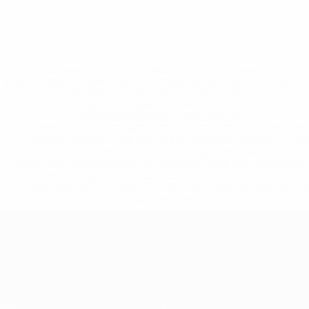
* Исключена до дальнейшего уведомления. <a
href='https://ru.uefa.com/insideuefa/mediaservices/medi
148df8afec70-8ace600b6288-1000--
%D1%84%D0%B8%D1%84%D0%B0-
%D1%83%D0%B5%D1%84%D0%B0-
%D0%B8%D1%81%D0%BA%D0%BB%D1%8E%D1%87%D0%
%D1%80%D0%BE%D1%81%D1%81%D0%B8%D0%B8%D1%
%D0%BA%D0%BB%D1%83%D0%B1%D1%8B-%D0%B8-
%D1%81%D0%B1%D0%BE%D1%80%D0%BD%D1%8B%D0%
%D0%B8%D0%B7-%D0%B2%D1%81%D0%B5%D1%85-
%D1%82%D1%83%D1%80%D0%BD%D0%B8%D1%80%D0%
>Подробнее</a>
ЧЕ среди молодежи