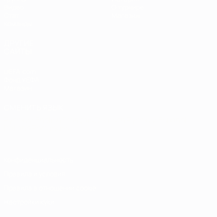
Видео
О турнире
Стат.
Магазин
Команды
ДРУГИЕ
САЙТЫ
UEFA.com
Фонд УЕФА
Магазин
СМЕНИТЬ ЯЗЫК
Русский
English
Français
Deutsch
Русский
Español
Italiano
Português
Конфиденциальность
Правила и условия
Правила в отношении cookie
Настройки куки