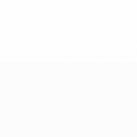
0
Желтые карточки
='https://ru.uefa.com/insideuefa/mediaservices/mediarel
%D0%B5%D1%84%D0%B0-%D0%B8%D1%81%D0%BA%D0%B
B8%D0%B8%D1%81%D0%BA%D0%B8%D0%B5-%D0%BA%D0
D1%80%D0%BD%D1%8B%D0%B5-%D0%B8%D0%B7-%D0%B
83%D1%80%D0%BD%D0%B8%D1%80%D0%BE%D0%B2/' >По
Новости
История
О турнире
Магазин