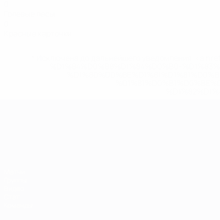
0
Голевые пасы
0
Красные карточки
* Исключена до дальнейшего уведомления. <a href
%D1%84%D0%B8%D1%84%D0%B0-%D1%83
%D1%80%D0%BE%D1%81%D1%81%D0%
%D1%81%D0%B1%D0%BE%
%D1%82%D1%
ЧЕ среди молодежи
Матчи
Группы
Видео
Стат.
Команды