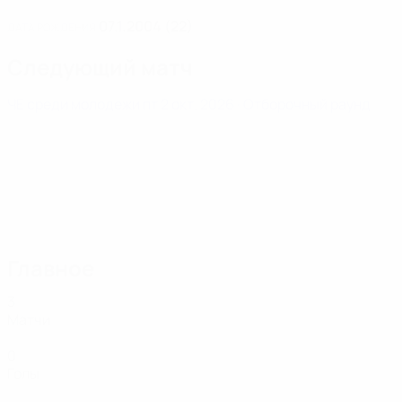
07.1.2004 (22)
ДАТА РОЖДЕНИЯ
Следующий матч
ЧЕ среди молодежи
пт 2 окт. 2026
· Отборочный раунд
Главное
3
Матчи
0
Голы