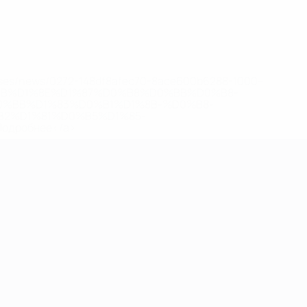
eases/news/0272-148df8afec70-8ace600b6288-1000--
B%D1%8E%D1%87%D0%B8%D0%BB%D0%B8-
%BB%D1%83%D0%B1%D1%8B-%D0%B8-
2%D1%81%D0%B5%D1%85-
дробнее</a>