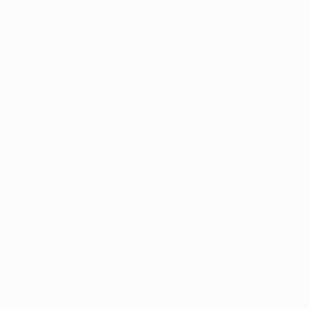
Português
сящиеся к соревнованиям УЕФА, являются зарегистрированными т
щено. Пользуясь сайтом UEFA.com, вы тем самым соглашаетесь с 