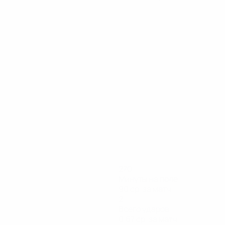
270
Минуты на поле
90 ср. за матч
2
Всего ударов
0,67 ср. за матч