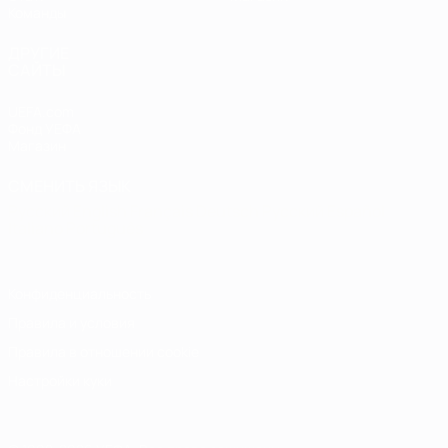
Команды
ДРУГИЕ
САЙТЫ
UEFA.com
Фонд УЕФА
Магазин
СМЕНИТЬ ЯЗЫК
Русский
English
Français
Deutsch
Русский
Español
Italiano
Português
Конфиденциальность
Правила и условия
Правила в отношении cookie
Настройки куки