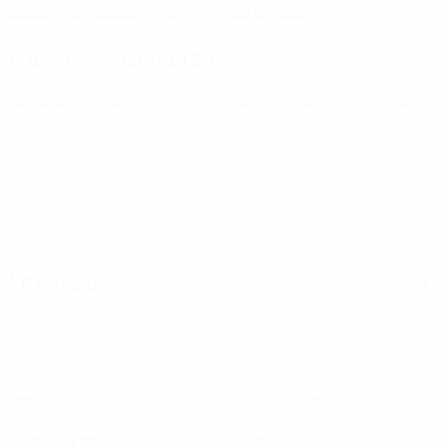
Северная Македония
08.5.2005 (21)
Следующий матч
Все матчи
ЧЕ среди молодежи
чт 1 окт. 2026
· Отборочный раунд
Главное
Вся статистика
3
270
Матчи
Минуты на поле
54 ср. за матч
0
0
Голы
Голевые пасы
0
0
Желтые карточки
Красные карточки