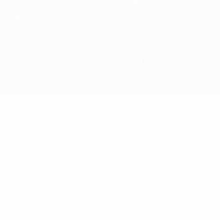
© 1998-2026 УЕФА. Все права защищены
Название UEFA, логотип УЕФА, а также элементы дизайна,
относящиеся к соревнованиям УЕФА, являются
зарегистрированными торговыми марками УЕФА и/или
охраняются авторским правом. Использование этих торговых
марок в коммерческих целях запрещено. Пользуясь сайтом
UEFA.com, вы тем самым соглашаетесь с Правилами и
условиями, а также с Политикой конфиденциальности
информации.