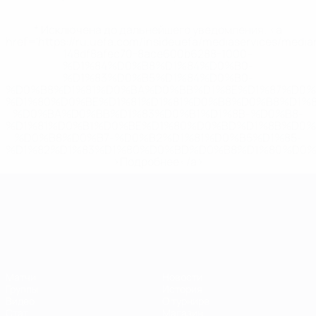
* Исключена до дальнейшего уведомления. <a
href='https://ru.uefa.com/insideuefa/mediaservices/medi
148df8afec70-8ace600b6288-1000--
%D1%84%D0%B8%D1%84%D0%B0-
%D1%83%D0%B5%D1%84%D0%B0-
%D0%B8%D1%81%D0%BA%D0%BB%D1%8E%D1%87%D0%
%D1%80%D0%BE%D1%81%D1%81%D0%B8%D0%B8%D1%
%D0%BA%D0%BB%D1%83%D0%B1%D1%8B-%D0%B8-
%D1%81%D0%B1%D0%BE%D1%80%D0%BD%D1%8B%D0%
%D0%B8%D0%B7-%D0%B2%D1%81%D0%B5%D1%85-
%D1%82%D1%83%D1%80%D0%BD%D0%B8%D1%80%D0%
>Подробнее</a>
ЧЕ среди молодежи
Матчи
Новости
Группы
История
Видео
О турнире
Стат.
Магазин