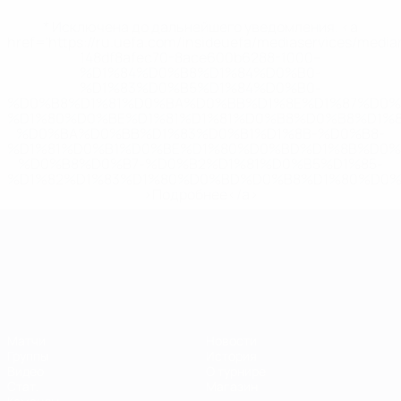
* Исключена до дальнейшего уведомления. <a
href='https://ru.uefa.com/insideuefa/mediaservices/medi
148df8afec70-8ace600b6288-1000--
%D1%84%D0%B8%D1%84%D0%B0-
%D1%83%D0%B5%D1%84%D0%B0-
%D0%B8%D1%81%D0%BA%D0%BB%D1%8E%D1%87%D0%
%D1%80%D0%BE%D1%81%D1%81%D0%B8%D0%B8%D1%
%D0%BA%D0%BB%D1%83%D0%B1%D1%8B-%D0%B8-
%D1%81%D0%B1%D0%BE%D1%80%D0%BD%D1%8B%D0%
%D0%B8%D0%B7-%D0%B2%D1%81%D0%B5%D1%85-
%D1%82%D1%83%D1%80%D0%BD%D0%B8%D1%80%D0%
>Подробнее</a>
ЧЕ среди молодежи
Матчи
Новости
Группы
История
Видео
О турнире
Стат.
Магазин