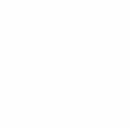
Главное
7
17
Голы
Пропущенные голы
0,88 ср. за матч
2,13 ср. за матч
17
1
Желтые карточки
Красные карточки
2,13 ср. за матч
0,13 ср. за матч
Вся статистика
Состав
Айетович
Ангелов
Аризанкоски
Василев
Гаштаров
Д
Защитник
Полузащитник
Полузащитник
Вратарь
Полузащитник
Д
З
Новости и видео