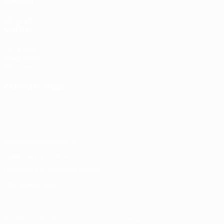
Команды
ДРУГИЕ
САЙТЫ
UEFA.com
Фонд УЕФА
Магазин
СМЕНИТЬ ЯЗЫК
Русский
English
Français
Deutsch
Русский
Español
Italiano
Português
Конфиденциальность
Правила и условия
Правила в отношении cookie
Настройки куки
© 1998-2026 УЕФА. Все права защищены