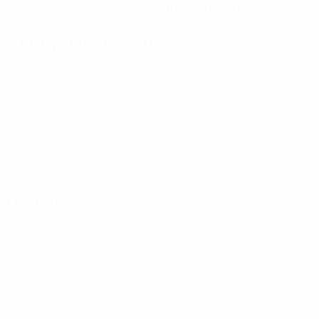
10.2.2005 (21)
Следующий матч
Все матчи
ЧЕ среди молодежи
сб 26 сент. 2026
· Отборочный раунд
Главное
Вся статистика
5
405
Матчи
Минуты на поле
67,5 ср. за матч
0
0
Голы
Желтые карточки
0
Красные карточки