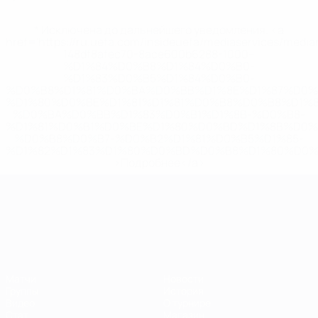
* Исключена до дальнейшего уведомления. <a
href='https://ru.uefa.com/insideuefa/mediaservices/medi
148df8afec70-8ace600b6288-1000--
%D1%84%D0%B8%D1%84%D0%B0-
%D1%83%D0%B5%D1%84%D0%B0-
%D0%B8%D1%81%D0%BA%D0%BB%D1%8E%D1%87%D0%
%D1%80%D0%BE%D1%81%D1%81%D0%B8%D0%B8%D1%
%D0%BA%D0%BB%D1%83%D0%B1%D1%8B-%D0%B8-
%D1%81%D0%B1%D0%BE%D1%80%D0%BD%D1%8B%D0%
%D0%B8%D0%B7-%D0%B2%D1%81%D0%B5%D1%85-
%D1%82%D1%83%D1%80%D0%BD%D0%B8%D1%80%D0%
>Подробнее</a>
ЧЕ среди молодежи
Матчи
Новости
Группы
История
Видео
О турнире
Стат.
Магазин