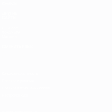
Команды
ДРУГИЕ
САЙТЫ
UEFA.com
Фонд УЕФА
Магазин
СМЕНИТЬ ЯЗЫК
Русский
English
Français
Deutsch
Русский
Español
Italiano
Português
Конфиденциальность
Правила и условия
Правила в отношении cookie
Настройки куки