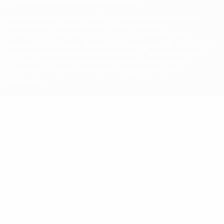
© 1998-2026 УЕФА. Все права защищены
Название UEFA, логотип УЕФА, а также элементы дизайна,
относящиеся к соревнованиям УЕФА, являются
зарегистрированными торговыми марками УЕФА и/или
охраняются авторским правом. Использование этих торговых
марок в коммерческих целях запрещено. Пользуясь сайтом
UEFA.com, вы тем самым соглашаетесь с Правилами и
условиями, а также с Политикой конфиденциальности
информации.