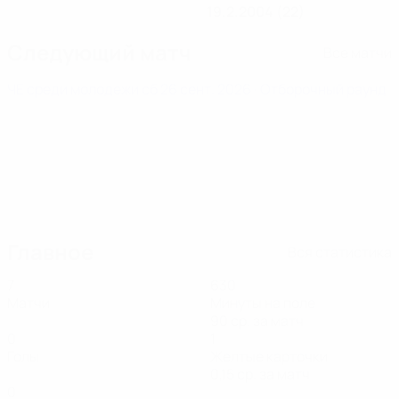
19.2.2004 (22)
Следующий матч
Все матчи
ЧЕ среди молодежи
сб 26 сент. 2026
· Отборочный раунд
Главное
Вся статистика
7
630
Матчи
Минуты на поле
90 ср. за матч
0
1
Голы
Желтые карточки
0,15 ср. за матч
0