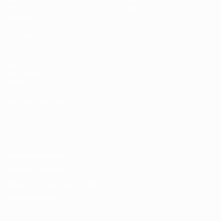
Стат.
Магазин
Команды
ДРУГИЕ
САЙТЫ
UEFA.com
Фонд УЕФА
Магазин
СМЕНИТЬ ЯЗЫК
Русский
English
Français
Deutsch
Русский
Español
Italiano
Português
Конфиденциальность
Правила и условия
Правила в отношении cookie
Настройки куки