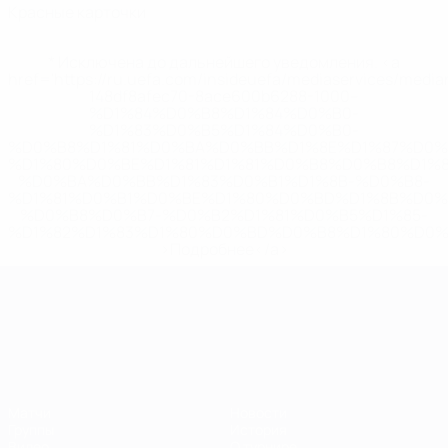
Красные карточки
* Исключена до дальнейшего уведомления. <a
href='https://ru.uefa.com/insideuefa/mediaservices/medi
148df8afec70-8ace600b6288-1000--
%D1%84%D0%B8%D1%84%D0%B0-
%D1%83%D0%B5%D1%84%D0%B0-
%D0%B8%D1%81%D0%BA%D0%BB%D1%8E%D1%87%D0%
%D1%80%D0%BE%D1%81%D1%81%D0%B8%D0%B8%D1%
%D0%BA%D0%BB%D1%83%D0%B1%D1%8B-%D0%B8-
%D1%81%D0%B1%D0%BE%D1%80%D0%BD%D1%8B%D0%
%D0%B8%D0%B7-%D0%B2%D1%81%D0%B5%D1%85-
%D1%82%D1%83%D1%80%D0%BD%D0%B8%D1%80%D0%
>Подробнее</a>
ЧЕ среди молодежи
Матчи
Новости
Группы
История
Видео
О турнире