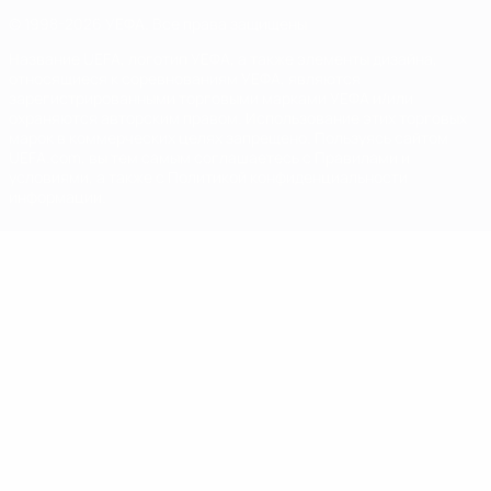
© 1998-2026 УЕФА. Все права защищены
Название UEFA, логотип УЕФА, а также элементы дизайна,
относящиеся к соревнованиям УЕФА, являются
зарегистрированными торговыми марками УЕФА и/или
охраняются авторским правом. Использование этих торговых
марок в коммерческих целях запрещено. Пользуясь сайтом
UEFA.com, вы тем самым соглашаетесь с Правилами и
условиями, а также с Политикой конфиденциальности
информации.