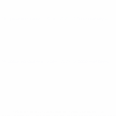
ЧЕ среди молодежи
пт 10 окт. 2025
· Отборочный раунд
ЧЕ среди молодежи
вт 9 сент. 2025
· Отборочный раунд
* Исключена до дальнейшего уведомления. <a