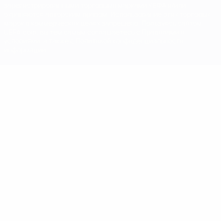
зарегистрированными торговыми марками УЕФА и/или
охраняются авторским правом. Использование этих торговых
марок в коммерческих целях запрещено. Пользуясь сайтом
UEFA.com, вы тем самым соглашаетесь с Правилами и
условиями, а также с Политикой конфиденциальности
информации.