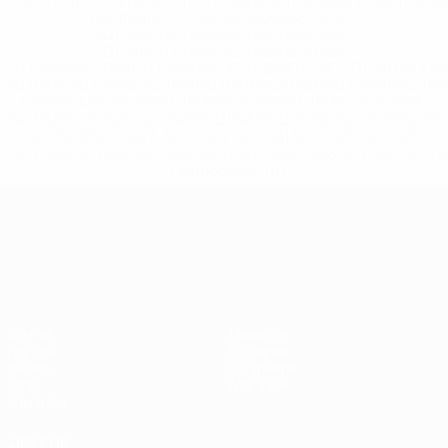
href='https://ru.uefa.com/insideuefa/mediaservices/medi
148df8afec70-8ace600b6288-1000--
%D1%84%D0%B8%D1%84%D0%B0-
%D1%83%D0%B5%D1%84%D0%B0-
%D0%B8%D1%81%D0%BA%D0%BB%D1%8E%D1%87%D0%
%D1%80%D0%BE%D1%81%D1%81%D0%B8%D0%B8%D1%
%D0%BA%D0%BB%D1%83%D0%B1%D1%8B-%D0%B8-
%D1%81%D0%B1%D0%BE%D1%80%D0%BD%D1%8B%D0%
%D0%B8%D0%B7-%D0%B2%D1%81%D0%B5%D1%85-
%D1%82%D1%83%D1%80%D0%BD%D0%B8%D1%80%D0%
>Подробнее</a>
ЧЕ среди молодежи
Матчи
Новости
Группы
История
Видео
О турнире
Стат.
Магазин
Команды
ДРУГИЕ