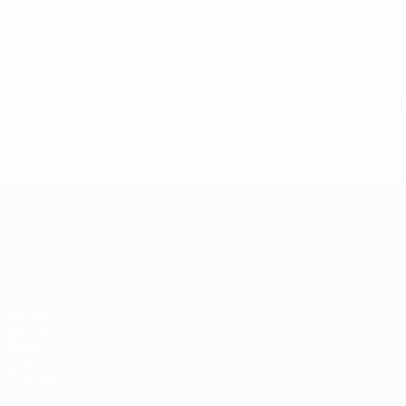
Оборона
* Исключена до дальнейшего уведомления. <a href
%D1%84%D0%B8%D1%84%D0%B0-%D1%83
%D1%80%D0%BE%D1%81%D1%81%D0%
%D1%81%D0%B1%D0%BE%
%D1%82%D1%
ЧЕ среди молодежи
Матчи
Группы
Видео
Стат.
Команды