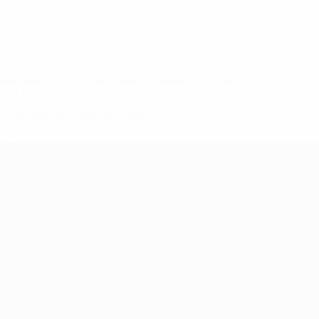
eases/news/0272-148df8afec70-8ace600b6288-1000--
B%D1%8E%D1%87%D0%B8%D0%BB%D0%B8-
%BB%D1%83%D0%B1%D1%8B-%D0%B8-
2%D1%81%D0%B5%D1%85-
дробнее</a>