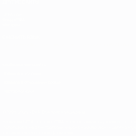
ДРУГИЕ САЙТЫ
UEFA.com
Фонд УЕФА
Магазин
СМЕНИТЬ ЯЗЫК
Русский
English
Français
Deutsch
Русский
Español
Italiano
Конфиденциальность
Правила и условия
Правила в отношении cookie
Настройки куки
© 1998-2026 УЕФА. Все права защищены
Название UEFA, логотип УЕФА, а также элементы дизайна, отно
Использование этих торговых марок в коммерческих целях запре
конфиденциальности информации.