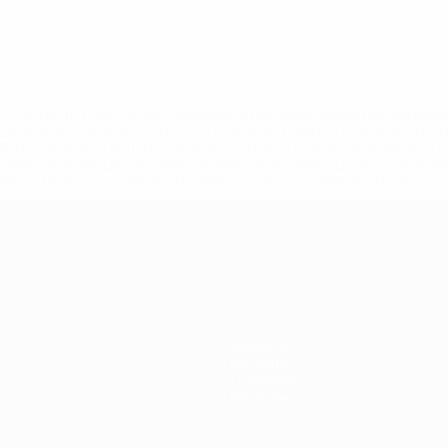
='https://ru.uefa.com/insideuefa/mediaservices/mediarel
%D0%B5%D1%84%D0%B0-%D0%B8%D1%81%D0%BA%D0%B
B8%D0%B8%D1%81%D0%BA%D0%B8%D0%B5-%D0%BA%D0
D1%80%D0%BD%D1%8B%D0%B5-%D0%B8%D0%B7-%D0%B
83%D1%80%D0%BD%D0%B8%D1%80%D0%BE%D0%B2/' >По
Новости
История
О турнире
Магазин