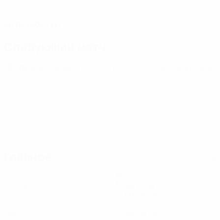
ДАТА РОЖДЕНИЯ
26.10.2004 (21)
Следующий матч
Все матчи
ЧЕ среди молодежи
пт 25 сент. 2026
· Отборочный раунд
Главное
Вся статистика
2
84
Матчи
Минуты на поле
21 ср. за матч
0
0
Голы
Голевые пасы