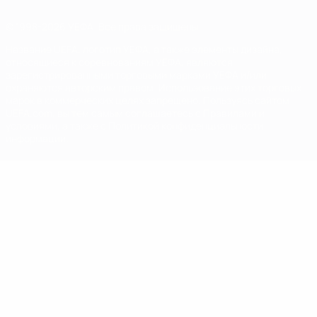
© 1998-2026 УЕФА. Все права защищены
Название UEFA, логотип УЕФА, а также элементы дизайна,
относящиеся к соревнованиям УЕФА, являются
зарегистрированными торговыми марками УЕФА и/или
охраняются авторским правом. Использование этих торговых
марок в коммерческих целях запрещено. Пользуясь сайтом
UEFA.com, вы тем самым соглашаетесь с Правилами и
условиями, а также с Политикой конфиденциальности
информации.