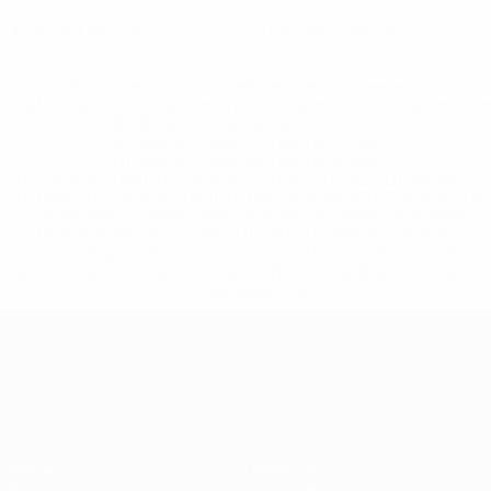
0
0
Желтые карточки
Красные карточки
* Исключена до дальнейшего уведомления. <a
href='https://ru.uefa.com/insideuefa/mediaservices/medi
148df8afec70-8ace600b6288-1000--
%D1%84%D0%B8%D1%84%D0%B0-
%D1%83%D0%B5%D1%84%D0%B0-
%D0%B8%D1%81%D0%BA%D0%BB%D1%8E%D1%87%D0%
%D1%80%D0%BE%D1%81%D1%81%D0%B8%D0%B8%D1%
%D0%BA%D0%BB%D1%83%D0%B1%D1%8B-%D0%B8-
%D1%81%D0%B1%D0%BE%D1%80%D0%BD%D1%8B%D0%
%D0%B8%D0%B7-%D0%B2%D1%81%D0%B5%D1%85-
%D1%82%D1%83%D1%80%D0%BD%D0%B8%D1%80%D0%
>Подробнее</a>
ЧЕ среди молодежи
Матчи
Новости
Группы
История